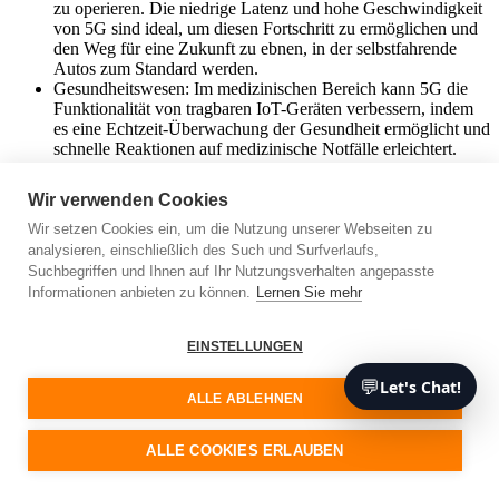
zu operieren. Die niedrige Latenz und hohe Geschwindigkeit
von 5G sind ideal, um diesen Fortschritt zu ermöglichen und
den Weg für eine Zukunft zu ebnen, in der selbstfahrende
Autos zum Standard werden.
Gesundheitswesen: Im medizinischen Bereich kann 5G die
Funktionalität von tragbaren IoT-Geräten verbessern, indem
es eine Echtzeit-Überwachung der Gesundheit ermöglicht und
schnelle Reaktionen auf medizinische Notfälle erleichtert.
5G und individuelle Softwareentwicklung
Wir verwenden Cookies
Wir setzen Cookies ein, um die Nutzung unserer Webseiten zu
Die Vorteile von 5G beschränken sich nicht nur auf die IoT-
analysieren, einschließlich des Such und Surfverlaufs,
Integration, sondern haben auch tiefgreifende Auswirkungen auf die
Suchbegriffen und Ihnen auf Ihr Nutzungsverhalten angepasste
individuelle Softwareentwicklung. Dank höherer Geschwindigkeit,
Informationen anbieten zu können.
Lernen Sie mehr
niedriger Latenz und größerer Kapazität können Entwickler
leistungsfähigere und komplexere Anwendungen erstellen, die
speziell für die IoT-Integration optimiert sind.
EINSTELLUNGEN
Laut Gartner beschleunigt die Einführung von 5G zudem den
💬
Let's Chat!
Übergang zum Edge Computing in der Softwareentwicklung.
ALLE ABLEHNEN
Dieser Architekturansatz bringt Rechenleistung und
Datenspeicherung näher an den Ort, an dem sie benötigt werden,
ALLE COOKIES ERLAUBEN
um Reaktionszeiten zu verbessern und Bandbreite zu sparen.
Im Zusammenhang mit der IoT-Integration bedeutet dies, dass