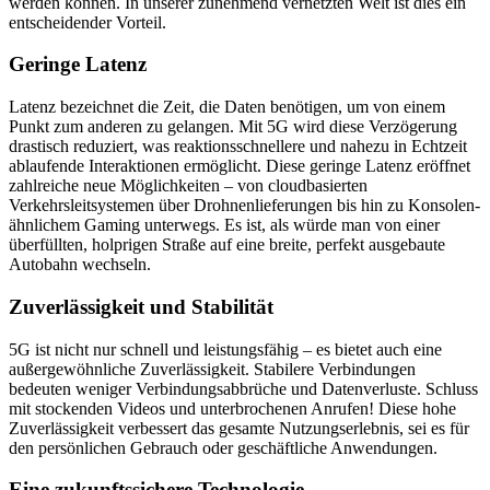
werden können. In unserer zunehmend vernetzten Welt ist dies ein
entscheidender Vorteil.
Geringe Latenz
Latenz bezeichnet die Zeit, die Daten benötigen, um von einem
Punkt zum anderen zu gelangen. Mit 5G wird diese Verzögerung
drastisch reduziert, was reaktionsschnellere und nahezu in Echtzeit
ablaufende Interaktionen ermöglicht. Diese geringe Latenz eröffnet
zahlreiche neue Möglichkeiten – von cloudbasierten
Verkehrsleitsystemen über Drohnenlieferungen bis hin zu Konsolen-
ähnlichem Gaming unterwegs. Es ist, als würde man von einer
überfüllten, holprigen Straße auf eine breite, perfekt ausgebaute
Autobahn wechseln.
Zuverlässigkeit und Stabilität
5G ist nicht nur schnell und leistungsfähig – es bietet auch eine
außergewöhnliche Zuverlässigkeit. Stabilere Verbindungen
bedeuten weniger Verbindungsabbrüche und Datenverluste. Schluss
mit stockenden Videos und unterbrochenen Anrufen! Diese hohe
Zuverlässigkeit verbessert das gesamte Nutzungserlebnis, sei es für
den persönlichen Gebrauch oder geschäftliche Anwendungen.
Eine zukunftssichere Technologie