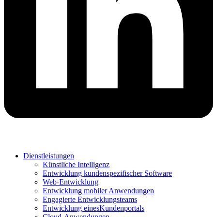
Dienstleistungen
Künstliche Intelligenz
Entwicklung kundenspezifischer Software
Web-Entwicklung
Entwicklung mobiler Anwendungen
Engagierte Entwicklungsteams
Entwicklung einesKundenportals
Cloud-Anwendungen