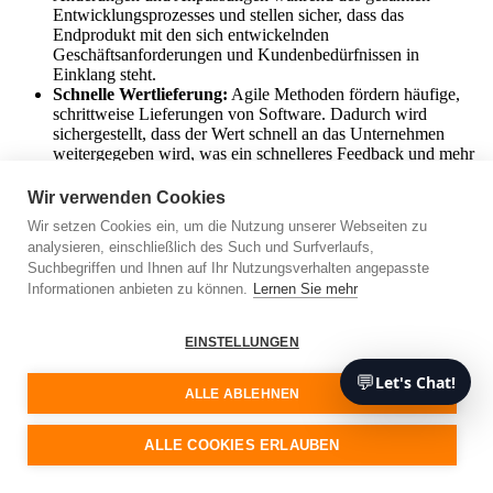
Entwicklungsprozesses und stellen sicher, dass das
Endprodukt mit den sich entwickelnden
Geschäftsanforderungen und Kundenbedürfnissen in
Einklang steht.
Schnelle Wertlieferung:
Agile Methoden fördern häufige,
schrittweise Lieferungen von Software. Dadurch wird
sichergestellt, dass der Wert schnell an das Unternehmen
weitergegeben wird, was ein schnelleres Feedback und mehr
Möglichkeiten zur Verbesserung ermöglicht.
Verbesserte Zusammenarbeit:
Agile Methoden fördern eine
Wir verwenden Cookies
teamorientierte Umgebung, die die Zusammenarbeit zwischen
Wir setzen Cookies ein, um die Nutzung unserer Webseiten zu
Entwicklern, Interessengruppen und Endbenutzern betont.
analysieren, einschließlich des Such und Surfverlaufs,
Diese ständige Interaktion stellt sicher, dass alle Beteiligten an
Suchbegriffen und Ihnen auf Ihr Nutzungsverhalten angepasste
einem Strang ziehen und auf ein gemeinsames Ziel
Informationen anbieten zu können.
Lernen Sie mehr
hinarbeiten.
Wie man agile Methodologien implementiert
EINSTELLUNGEN
Die Vorteile liegen zwar auf der Hand, aber die Einführung agiler
💬
Let's Chat!
ALLE ABLEHNEN
Methoden ist keine Einheitslösung für alle. Es erfordert einen
durchdachten Ansatz, um den Erfolg sicherzustellen.
ALLE COOKIES ERLAUBEN
Schulung und Ausbildung:
Beginnen Sie damit, Ihre
Teammitglieder über die agilen Prinzipien und Praktiken