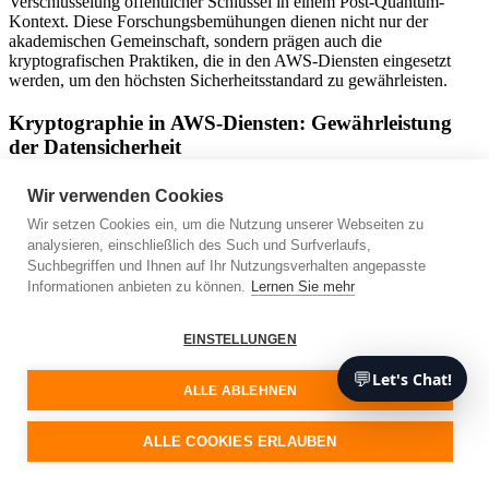
Verschlüsselung öffentlicher Schlüssel in einem Post-Quantum-
Kontext. Diese Forschungsbemühungen dienen nicht nur der
akademischen Gemeinschaft, sondern prägen auch die
kryptografischen Praktiken, die in den AWS-Diensten eingesetzt
werden, um den höchsten Sicherheitsstandard zu gewährleisten.
Kryptographie in AWS-Diensten: Gewährleistung
der Datensicherheit
Ein beispielhafter AWS-Service, der die Kryptographie nutzt, ist
Wir verwenden Cookies
Amazon S3. Er ermöglicht eine sichere Datenübertragung und -
Wir setzen Cookies ein, um die Nutzung unserer Webseiten zu
speicherung, vor allem durch kryptografische Mechanismen.
analysieren, einschließlich des Such und Surfverlaufs,
Schauen wir uns an, wie das funktioniert.
Suchbegriffen und Ihnen auf Ihr Nutzungsverhalten angepasste
Automatische Verschlüsselung:
Wenn Sie ein Objekt in
Informationen anbieten zu können.
Lernen Sie mehr
Amazon S3 hochladen, wird es automatisch verschlüsselt.
Dieser Verschlüsselungsprozess basiert auf der serverseitigen
EINSTELLUNGEN
Verschlüsselung mit von AWS verwalteten Schlüsseln (SSE-
S3), einer kryptografischen Methode, die Kundendaten
💬
Let's Chat!
schützt.
ALLE ABLEHNEN
Mechanismen zur Zugriffskontrolle:
Amazon S3
verwendet verschiedene Zugriffskontrollmechanismen, wie
Bucket Policies und Access Control Lists (ACLs), um zu
ALLE COOKIES ERLAUBEN
verwalten, wer auf Ihre Objekte und Buckets zugreifen darf.
Diese Mechanismen sorgen in Kombination mit