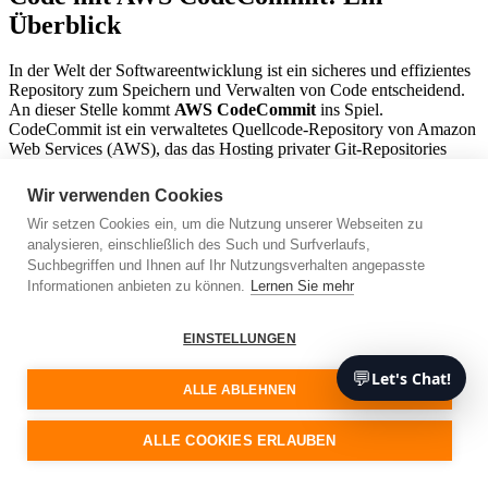
Überblick
In der Welt der Softwareentwicklung ist ein sicheres und effizientes
Repository zum Speichern und Verwalten von Code entscheidend.
An dieser Stelle kommt
AWS CodeCommit
ins Spiel.
CodeCommit ist ein verwaltetes Quellcode-Repository von Amazon
Web Services (AWS), das das Hosting privater Git-Repositories
unterstützt.
Es bietet nicht nur ein Repository für Ihren Code, sondern auch
Wir verwenden Cookies
verschiedene Funktionen, die eine sichere und effiziente
Wir setzen Cookies ein, um die Nutzung unserer Webseiten zu
Codeverwaltung ermöglichen.
analysieren, einschließlich des Such und Surfverlaufs,
Sehen wir uns nun einige der wichtigsten Funktionen von AWS
Suchbegriffen und Ihnen auf Ihr Nutzungsverhalten angepasste
CodeCommit an, die es zu einer ausgezeichneten Wahl für
Softwareentwickler und -teams machen.
Informationen anbieten zu können.
Lernen Sie mehr
Sicherheit
EINSTELLUNGEN
AWS CodeCommit nimmt die Sicherheit Ihres Codes ernst.
💬
Let's Chat!
Alle Ihre Dateien und Dokumente werden während der
ALLE ABLEHNEN
Übertragung und im Ruhezustand automatisch verschlüsselt.
Dies gewährleistet, dass Ihr Code sicher ist, unabhängig davon, wo
ALLE COOKIES ERLAUBEN
er sich befindet oder wie auf ihn zugegriffen wird.
Darüber hinaus hat AWS Rollen für das Identitäts- und