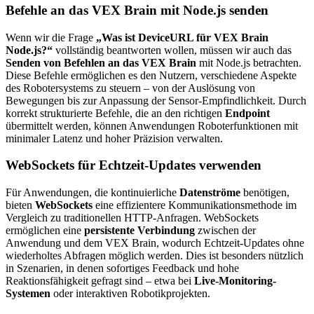
Befehle an das VEX Brain mit Node.js senden
Wenn wir die Frage
„Was ist DeviceURL für VEX Brain
Node.js?“
vollständig beantworten wollen, müssen wir auch das
Senden von Befehlen an das VEX Brain
mit Node.js betrachten.
Diese Befehle ermöglichen es den Nutzern, verschiedene Aspekte
des Robotersystems zu steuern – von der Auslösung von
Bewegungen bis zur Anpassung der Sensor-Empfindlichkeit. Durch
korrekt strukturierte Befehle, die an den richtigen
Endpoint
übermittelt werden, können Anwendungen Roboterfunktionen mit
minimaler Latenz und hoher Präzision verwalten.
WebSockets für Echtzeit-Updates verwenden
Für Anwendungen, die kontinuierliche
Datenströme
benötigen,
bieten
WebSockets
eine effizientere Kommunikationsmethode im
Vergleich zu traditionellen HTTP-Anfragen. WebSockets
ermöglichen eine
persistente Verbindung
zwischen der
Anwendung und dem VEX Brain, wodurch Echtzeit-Updates ohne
wiederholtes Abfragen möglich werden. Dies ist besonders nützlich
in Szenarien, in denen sofortiges Feedback und hohe
Reaktionsfähigkeit gefragt sind – etwa bei
Live-Monitoring-
Systemen
oder interaktiven Robotikprojekten.