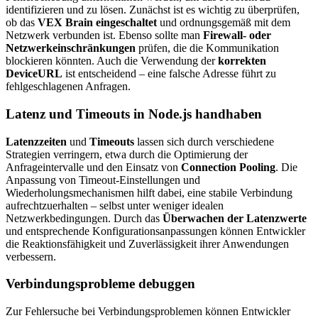
identifizieren und zu lösen. Zunächst ist es wichtig zu überprüfen,
ob das
VEX Brain eingeschaltet
und ordnungsgemäß mit dem
Netzwerk verbunden ist. Ebenso sollte man
Firewall- oder
Netzwerkeinschränkungen
prüfen, die die Kommunikation
blockieren könnten. Auch die Verwendung der
korrekten
DeviceURL
ist entscheidend – eine falsche Adresse führt zu
fehlgeschlagenen Anfragen.
Latenz und Timeouts in Node.js handhaben
Latenzzeiten
und
Timeouts
lassen sich durch verschiedene
Strategien verringern, etwa durch die Optimierung der
Anfrageintervalle und den Einsatz von
Connection Pooling
. Die
Anpassung von Timeout-Einstellungen und
Wiederholungsmechanismen hilft dabei, eine stabile Verbindung
aufrechtzuerhalten – selbst unter weniger idealen
Netzwerkbedingungen. Durch das
Überwachen der Latenzwerte
und entsprechende Konfigurationsanpassungen können Entwickler
die Reaktionsfähigkeit und Zuverlässigkeit ihrer Anwendungen
verbessern.
Verbindungsprobleme debuggen
Zur Fehlersuche bei Verbindungsproblemen können Entwickler