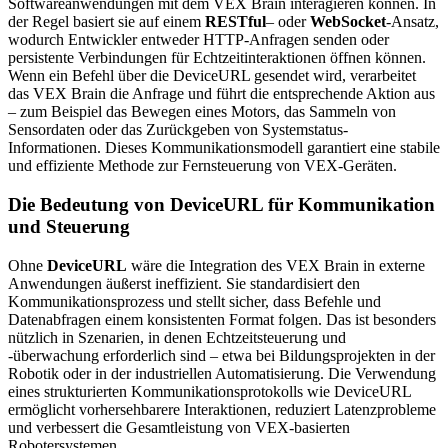
Softwareanwendungen mit dem VEX Brain interagieren können. In
der Regel basiert sie auf einem
RESTful
– oder
WebSocket
-Ansatz,
wodurch Entwickler entweder HTTP-Anfragen senden oder
persistente Verbindungen für Echtzeitinteraktionen öffnen können.
Wenn ein Befehl über die DeviceURL gesendet wird, verarbeitet
das VEX Brain die Anfrage und führt die entsprechende Aktion aus
– zum Beispiel das Bewegen eines Motors, das Sammeln von
Sensordaten oder das Zurückgeben von Systemstatus-
Informationen. Dieses Kommunikationsmodell garantiert eine stabile
und effiziente Methode zur Fernsteuerung von VEX-Geräten.
Die Bedeutung von DeviceURL für Kommunikation
und Steuerung
Ohne
DeviceURL
wäre die Integration des VEX Brain in externe
Anwendungen äußerst ineffizient. Sie standardisiert den
Kommunikationsprozess und stellt sicher, dass Befehle und
Datenabfragen einem konsistenten Format folgen. Das ist besonders
nützlich in Szenarien, in denen Echtzeitsteuerung und
-überwachung erforderlich sind – etwa bei Bildungsprojekten in der
Robotik oder in der industriellen Automatisierung. Die Verwendung
eines strukturierten Kommunikationsprotokolls wie DeviceURL
ermöglicht vorhersehbarere Interaktionen, reduziert Latenzprobleme
und verbessert die Gesamtleistung von VEX-basierten
Robotersystemen.