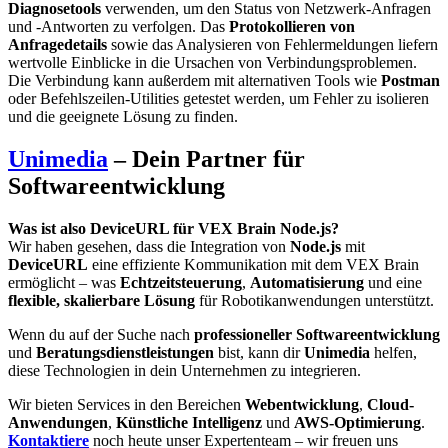
Diagnosetools
verwenden, um den Status von Netzwerk-Anfragen
und -Antworten zu verfolgen. Das
Protokollieren von
Anfragedetails
sowie das Analysieren von Fehlermeldungen liefern
wertvolle Einblicke in die Ursachen von Verbindungsproblemen.
Die Verbindung kann außerdem mit alternativen Tools wie
Postman
oder Befehlszeilen-Utilities getestet werden, um Fehler zu isolieren
und die geeignete Lösung zu finden.
Unimedia
– Dein Partner für
Softwareentwicklung
Was ist also DeviceURL für VEX Brain Node.js?
Wir haben gesehen, dass die Integration von
Node.js
mit
DeviceURL
eine effiziente Kommunikation mit dem VEX Brain
ermöglicht – was
Echtzeitsteuerung
,
Automatisierung
und eine
flexible, skalierbare Lösung
für Robotikanwendungen unterstützt.
Wenn du auf der Suche nach
professioneller Softwareentwicklung
und
Beratungsdienstleistungen
bist, kann dir
Unimedia
helfen,
diese Technologien in dein Unternehmen zu integrieren.
Wir bieten Services in den Bereichen
Webentwicklung
,
Cloud-
Anwendungen
,
Künstliche Intelligenz
und
AWS-Optimierung
.
Kontaktiere
noch heute unser Expertenteam – wir freuen uns