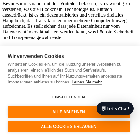
Bevor wir uns näher mit den Vorteilen befassen, ist es wichtig zu
verstehen, was die Blockchain-Technologie ist. Einfach
ausgedrückt, ist es ein dezentralisiertes und verteiltes digitales
Hauptbuch, das Transaktionen über mehrere Computer hinweg
aufzeichnet. Es stellt sicher, dass jede Dateneinheit nur vom
Dateneigentümer aktualisiert werden kann, was höchste Sicherheit
und Transparenz gewährleistet.
Verbesserte Sicherheit mit Blockchain
Wir verwenden Cookies
Für kleine Unternehmen ist Sicherheit das A und O. Die größte
Wir setzen Cookies ein, um die Nutzung unserer Webseiten zu
Stärke der Blockchain ist ihre hohe Sicherheit. Die dezentrale Natur
analysieren, einschließlich des Such und Surfverlaufs,
der Blockchain macht es für Hacker nahezu unmöglich, die Daten
Suchbegriffen und Ihnen auf Ihr Nutzungsverhalten angepasste
zu manipulieren. Jede Transaktion ist verschlüsselt und mit der
Informationen anbieten zu können.
Lernen Sie mehr
vorhergehenden verknüpft, so dass unbefugte Änderungen extrem
schwierig sind.
EINSTELLUNGEN
Mehr Transparenz für kleine Unternehmen
💬
Let's Chat!
ALLE ABLEHNEN
Neben der Sicherheit ist die Transparenz ein weiterer wichtiger
Vorteil der Integration von Blockchain in kundenspezifische
Software. Alle Transaktionen in einer Blockchain sind für jeden
ALLE COOKIES ERLAUBEN
innerhalb des Netzwerks sichtbar und sorgen für vollständige
Transparenz. Diese Transparenz kann für kleine Unternehmen