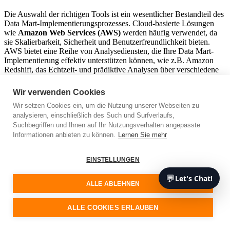
Die Auswahl der richtigen Tools ist ein wesentlicher Bestandteil des
Data Mart-Implementierungsprozesses. Cloud-basierte Lösungen
wie
Amazon Web Services (AWS)
werden häufig verwendet, da
sie Skalierbarkeit, Sicherheit und Benutzerfreundlichkeit bieten.
AWS bietet eine Reihe von Analysediensten, die Ihre Data Mart-
Implementierung effektiv unterstützen können, wie z.B. Amazon
Redshift, das Echtzeit- und prädiktive Analysen über verschiedene
Datenquellen hinweg ermöglicht.
Wir verwenden Cookies
3. Überwachen und Optimieren
Wir setzen Cookies ein, um die Nutzung unserer Webseiten zu
analysieren, einschließlich des Such und Surfverlaufs,
Sobald Ihr Data Mart eingerichtet und in Betrieb ist, gehört es zu
Suchbegriffen und Ihnen auf Ihr Nutzungsverhalten angepasste
den besten Praktiken, ihn regelmäßig
zu überwachen und zu
Informationen anbieten zu können.
Lernen Sie mehr
optimieren
. Indem Sie Ihren Data Mart genau im Auge behalten,
können Sie sicherstellen, dass er relevant, effizient und nützlich für
Ihr Unternehmen bleibt. Zur kontinuierlichen Optimierung gehört
EINSTELLUNGEN
die regelmäßige Aktualisierung und Verfeinerung Ihres Data Mart
auf der Grundlage der sich entwickelnden Anforderungen Ihres
💬
Let's Chat!
Unternehmens und der sich ändernden Datentrends.
ALLE ABLEHNEN
Expertenrat
ALLE COOKIES ERLAUBEN
Der renommierte Datenwissenschaftler Dr. Albert Park rät