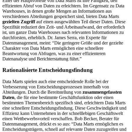
Einer der Hauptvorteile von Data Marts ist ihre Fähigkeit, den
effizienten Abruf von Daten zu erleichtern. Im Gegensatz zu Data
Warehouses, in denen große Mengen an Informationen aus
verschiedenen Abteilungen gespeichert sind, bieten Data Marts
gezielten Zugriff
auf einen ausgewählten Teil dieser Daten. Diese
Spezifität reduziert den Zeit- und Arbeitsaufwand, der erforderlich
ist, um ganze Data Warehouses nach relevanten Informationen zu
durchforsten, erheblich. Dr. James Serra, ein Experte für
Datenmanagement, meint: “Die geringere Größe und der gezielte
Charakter von Data Marts ermöglichen eine schnellere
Beantwortung von Abfragen, was zu einer effizienteren
Datenanalyse und Berichterstattung führt.”
Rationalisierte Entscheidungsfindung
Data Marts spielen auch eine entscheidende Rolle bei der
Verbesserung von Entscheidungsprozessen innerhalb von
Abteilungen. Durch die Bereitstellung von
zusammengefassten
Daten
, die für eine bestimmte Geschäftsfunktion oder einen
bestimmten Themenbereich spezifisch sind, erleichtern Data Marts
eine schnellere Entscheidungsfindung. Diese Geschwindigkeit und
Effizienz kann Unternehmen in der schnelllebigen Geschäftswelt
einen Wettbewerbsvorteil verschaffen. Bob Becker, Berater für
Datenmanagement, drückt es so aus: “Data Marts ermöglichen es
Entscheidungsträgern, schnell auf relevante Daten zuzugreifen und