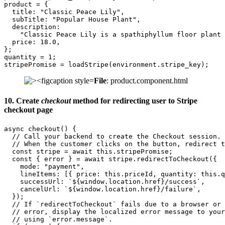
product = {

  title: "Classic Peace Lily",

  subTitle: "Popular House Plant",

  description:

    "Classic Peace Lily is a spathiphyllum floor plant 
  price: 18.0,

};

quantity = 1;

stripePromise = loadStripe(environment.stripe_key);
File
: product.component.html
10. Create
checkout
method for redirecting user to Stripe
checkout page
async checkout() {

  // Call your backend to create the Checkout session.

  // When the customer clicks on the button, redirect t
  const stripe = await this.stripePromise;

  const { error } = await stripe.redirectToCheckout({

    mode: "payment",

    lineItems: [{ price: this.priceId, quantity: this.q
    successUrl: `${window.location.href}/success`,

    cancelUrl: `${window.location.href}/failure`,

  });

  // If `redirectToCheckout` fails due to a browser or 
  // error, display the localized error message to your
  // using `error.message`.
