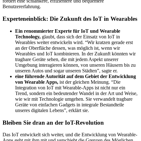
fördert eine schlankere, effizientere und bequemere
Benutzererfahrung.
Experteneinblick: Die Zukunft des IoT in Wearables
Ein renommierter Experte für IoT und Wearable
Technology,
glaubt, dass sich der Einsatz von IoT in
Wearables weiter entwickeln wird. “Wir kratzen gerade erst
an der Oberfläche dessen, was möglich ist, wenn wir
Wearables und IoT kombinieren. In der Zukunft könnten wir
tragbare Geräte sehen, die mit jedem Aspekt unserer
Umgebung interagieren können, von unseren Häusern bis zu
unseren Autos und sogar unseren Städten”, sagte er.
eine führende Autorität auf dem Gebiet der Entwicklung
von Wearable Apps,
ist der gleichen Meinung. “Die
Integration von IoT mit Wearable-Apps ist nicht nur ein
Trend, sondern ein bedeutender Wandel in der Art und Weise,
wie wir mit Technologie umgehen. Sie verwandelt tragbare
Geräte von einfachen Gadgets in integrale Bestandteile
unseres digitalen Lebens”, erklärt sie.
Bleiben Sie dran an der IoT-Revolution
Das IoT entwickelt sich weiter, und die Entwicklung von Wearable-
Apps geht mit ihm mit und verschiebt die Grenzen des Möglichen.