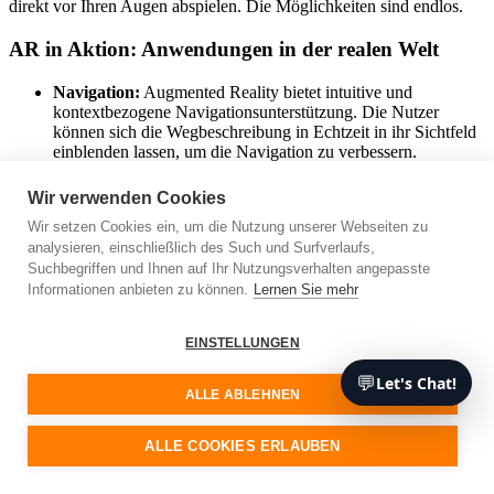
direkt vor Ihren Augen abspielen. Die Möglichkeiten sind endlos.
AR in Aktion: Anwendungen in der realen Welt
Navigation:
Augmented Reality bietet intuitive und
kontextbezogene Navigationsunterstützung. Die Nutzer
können sich die Wegbeschreibung in Echtzeit in ihr Sichtfeld
einblenden lassen, um die Navigation zu verbessern.
Einkaufen:
AR kann Verbrauchern eine virtuelle
Umkleidekabine bieten, in der sie Kleidung oder Accessoires
Wir verwenden Cookies
“anprobieren” können, ohne sie physisch ausprobieren zu
Wir setzen Cookies ein, um die Nutzung unserer Webseiten zu
müssen.
analysieren, einschließlich des Such und Surfverlaufs,
Gesundheitswesen:
AR-Wearables können medizinische
Suchbegriffen und Ihnen auf Ihr Nutzungsverhalten angepasste
Daten in Echtzeit liefern und Ärzten bei der Diagnose und
Behandlung helfen. So können beispielsweise Daten über die
Informationen anbieten zu können.
Lernen Sie mehr
Herzfrequenz oder den Sauerstoffgehalt des Blutes eines
Patienten auf eine intelligente Brille projiziert werden,
EINSTELLUNGEN
während sie eine Operation oder eine Konsultation
durchführen.
💬
Let's Chat!
Bildung:
AR kann das Lernen interaktiver und immersiver
ALLE ABLEHNEN
machen, indem es Studenten eine 3D-Ansicht von komplexen
Konzepten oder historischen Ereignissen bietet.
ALLE COOKIES ERLAUBEN
Herausforderungen und der Weg dorthin