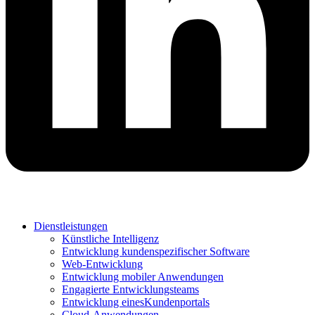
Dienstleistungen
Künstliche Intelligenz
Entwicklung kundenspezifischer Software
Web-Entwicklung
Entwicklung mobiler Anwendungen
Engagierte Entwicklungsteams
Entwicklung einesKundenportals
Cloud-Anwendungen