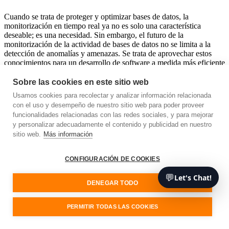
Cuando se trata de proteger y optimizar bases de datos, la
monitorización en tiempo real ya no es solo una característica
deseable; es una necesidad. Sin embargo, el futuro de la
monitorización de la actividad de bases de datos no se limita a la
detección de anomalías y amenazas. Se trata de aprovechar estos
conocimientos para un desarrollo de software a medida más eficiente
y seguro. Así es como Database Activity Streams (DAS) de Amazon
RDS está moldeando el futuro.
Sobre las cookies en este sitio web
Usamos cookies para recolectar y analizar información relacionada
Mitigación proactiva de amenazas
con el uso y desempeño de nuestro sitio web para poder proveer
funcionalidades relacionadas con las redes sociales, y para mejorar
Un aspecto clave para preparar las bases de datos para el futuro es la
y personalizar adecuadamente el contenido y publicidad en nuestro
capacidad de identificar y mitigar amenazas de manera proactiva. La
sitio web.
Más información
monitorización casi en tiempo real que proporciona DAS permite a
los desarrolladores detectar amenazas potenciales a medida que
ocurren. Esto no solo refuerza la seguridad, sino que también facilita
CONFIGURACIÓN DE COOKIES
el desarrollo de software robusto capaz de resistir ataques cada vez
💬
más sofisticados.
Let's Chat!
DENEGAR TODO
Integración fluida con otros servicios de AWS
PERMITIR TODAS LAS COOKIES
La integración de DAS con Amazon Kinesis es solo el comienzo. El
futuro de la monitorización de la actividad de bases de datos implica