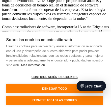
digital en evolución. “La IA Edge puede proporcionar análisis y
toma de decisiones en tiempo real en el desarrollo de software,
transformando la forma de operar de las empresas. Esta tecnología
puede convertir los dispositivos en sistemas inteligentes capaces de
tomar decisiones localmente, sin depender de la nube.”
Como desarrolladores de software, incorporar la IA at the Edge a tus
operaciones puede conducir a una mayor eficiencia, una seguridad
mejorada y una mejor experiencia de usuario. Si te mantienes al día
Sobre las cookies en este sitio web
de esta tendencia, asegurarás que tus soluciones de software no sólo
siguen el ritmo del sector, sino que están a la vanguardia de la
Usamos cookies para recolectar y analizar información relacionada
innovación.
con el uso y desempeño de nuestro sitio web para poder proveer
funcionalidades relacionadas con las redes sociales, y para mejorar
y personalizar adecuadamente el contenido y publicidad en nuestro
sitio web.
Más información
Potenciando el Aprendizaje Activo: Cómo
la IA acelera la formación y la eficiencia
CONFIGURACIÓN DE COOKIES
en el desarrollo de software
💬
Let's Chat!
DENEGAR TODO
Dentro del mundo de la IA, el aprendizaje activo ha supuesto uno de
los cambios más importantes para el desarrollo de software a
PERMITIR TODAS LAS COOKIES
medida. Pero, ¿qué es exactamente el aprendizaje activo y cómo
influye en la forma en que entrenamos los modelos de IA? Sigue
leyendo para averiguarlo.