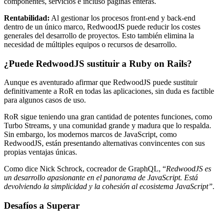
componentes, servicios e incluso páginas enteras.
Rentabilidad:
Al gestionar los procesos front-end y back-end
dentro de un único marco, RedwoodJS puede reducir los costes
generales del desarrollo de proyectos. Esto también elimina la
necesidad de múltiples equipos o recursos de desarrollo.
¿Puede RedwoodJS sustituir a Ruby on Rails?
Aunque es aventurado afirmar que RedwoodJS puede sustituir
definitivamente a RoR en todas las aplicaciones, sin duda es factible
para algunos casos de uso.
RoR sigue teniendo una gran cantidad de potentes funciones, como
Turbo Streams, y una comunidad grande y madura que lo respalda.
Sin embargo, los modernos marcos de JavaScript, como
RedwoodJS, están presentando alternativas convincentes con sus
propias ventajas únicas.
Como dice Nick Schrock, cocreador de GraphQL, “
RedwoodJS es
un desarrollo apasionante en el panorama de JavaScript. Está
devolviendo la simplicidad y la cohesión al ecosistema JavaScript”.
Desafíos a Superar