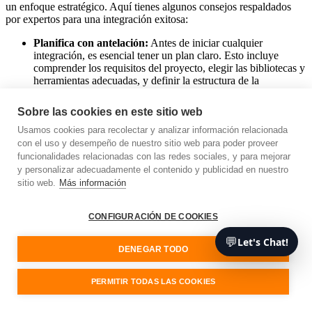
un enfoque estratégico. Aquí tienes algunos consejos respaldados
por expertos para una integración exitosa:
Planifica con antelación:
Antes de iniciar cualquier
integración, es esencial tener un plan claro. Esto incluye
comprender los requisitos del proyecto, elegir las bibliotecas y
herramientas adecuadas, y definir la estructura de la
aplicación.
Empieza poco a poco:
Comienza con una pequeña parte de
Sobre las cookies en este sitio web
la aplicación que utilice JavaScript y aumenta gradualmente
Usamos cookies para recolectar y analizar información relacionada
su presencia. Esto facilita la resolución de problemas y reduce
el riesgo de que se produzcan problemas graves.
con el uso y desempeño de nuestro sitio web para poder proveer
Mantente al día:
Mantente informado sobre las últimas
funcionalidades relacionadas con las redes sociales, y para mejorar
versiones de React y RoR. Esto garantiza que puedas
y personalizar adecuadamente el contenido y publicidad en nuestro
aprovechar las últimas funciones y mejoras.
sitio web.
Más información
La integración de JavaScript y RoR ofrece interesantes
oportunidades para el desarrollo web. Aprovechando los puntos
CONFIGURACIÓN DE COOKIES
fuertes de ambos, los desarrolladores pueden crear aplicaciones web
💬
Let's Chat!
más potentes, eficientes y fáciles de usar. Como siempre, mantenerse
DENEGAR TODO
al día de las últimas tendencias y las mejores prácticas es clave para
sacar el máximo partido de estas tecnologías en evolución.
PERMITIR TODAS LAS COOKIES