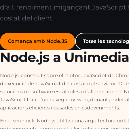
d'alt rendiment mitjançant JavaScript t
costat del client.
Comença amb Node.JS
Totes les tecnolog
Node.js a Unimedi
Node.js, construït sobre el motor JavaScript de Chr
d’execució de JavaScript del costat del servidor. Or
solucions de software escalables i d’alt rendiment, 
JavaScript fora d’un navegador web, donant poder a
aplicacions eficients i basades en esdeveniments.
En el seu nucli, Node.js utilitza una arquitectura no
esdeveniments, que permet a les aplicacions gestio