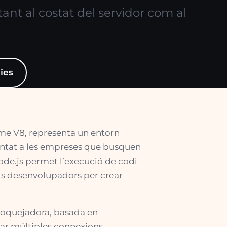
ant al costat del servidor com al
ies
a
ome V8, representa un entorn
ientat a les empreses que busquen
Node.js permet l’execució de codi
ls desenvolupadors per crear
 bloquejadora, basada en
nar múltiples connexions