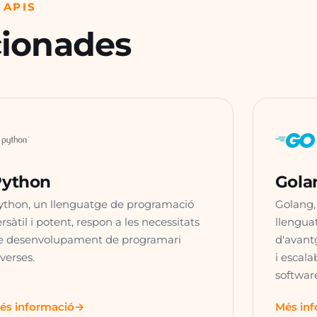
 APIS
cionades
Python
Gola
ython, un llenguatge de programació
Golang,
ersàtil i potent, respon a les necessitats
llengua
e desenvolupament de programari
d'avantg
iverses.
i escal
softwar
és informació
Més in