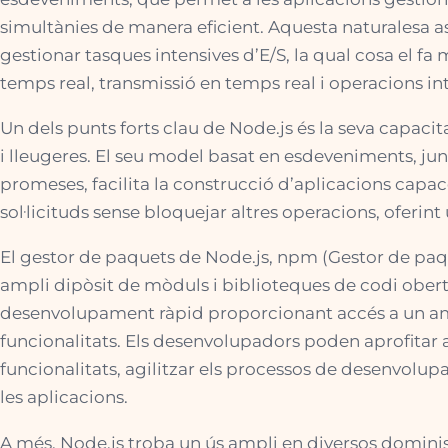
simultànies de manera eficient. Aquesta naturalesa 
gestionar tasques intensives d’E/S, la qual cosa el fa
temps real, transmissió en temps real i operacions in
Un dels punts forts clau de Node.js és la seva capacit
i lleugeres. El seu model basat en esdeveniments, ju
promeses, facilita la construcció d’aplicacions cap
sol·licituds sense bloquejar altres operacions, oferint
El gestor de paquets de Node.js, npm (Gestor de p
ampli dipòsit de mòduls i biblioteques de codi ober
desenvolupament ràpid proporcionant accés a un amp
funcionalitats. Els desenvolupadors poden aprofitar
funcionalitats, agilitzar els processos de desenvolup
les aplicacions.
A més, Node.js troba un ús ampli en diversos dominis 