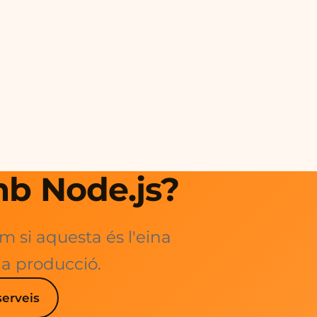
mb Node.js?
em si aquesta és l'eina
 a producció.
serveis