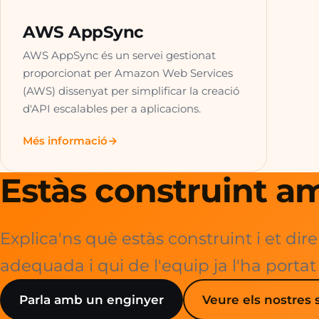
AWS AppSync
AWS AppSync és un servei gestionat
proporcionat per Amazon Web Services
(AWS) dissenyat per simplificar la creació
d'API escalables per a aplicacions.
Més informació
Estàs construint a
Explica'ns què estàs construint i et dir
adequada i qui de l'equip ja l'ha portat
Parla amb un enginyer
Veure els nostres 