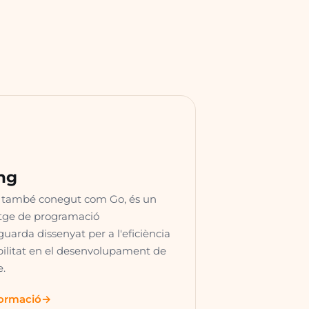
ng
 també conegut com Go, és un
tge de programació
uarda dissenyat per a l'eficiència
abilitat en el desenvolupament de
e.
formació