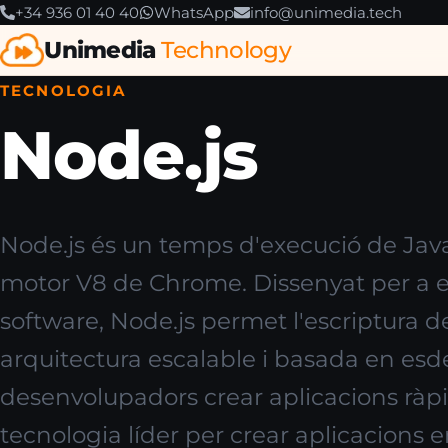
+34 936 01 40 40
WhatsApp
info@unimedia.tech
Unimedia
Technology
TECNOLOGIA
Node.js
Node.js és un temps d'execució de JavaS
motor V8 de Chrome. Dissenyat per a
software, Node.js permet l'escriptura de
arquitectura escalable i basada en es
desenvolupadors crear aplicacions ràpid
tecnologia líder per crear aplicacions e