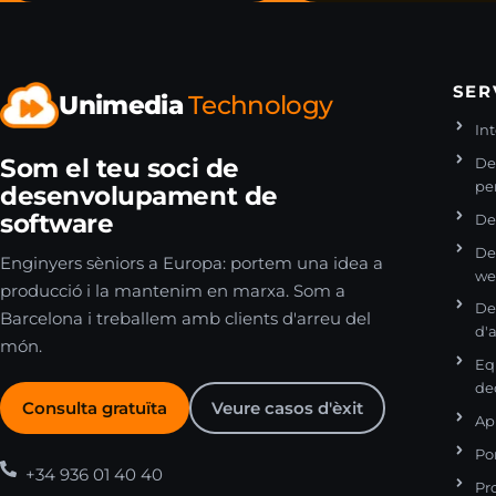
SER
Unimedia
Technology
Int
Som el teu soci de
De
pe
desenvolupament de
software
De
De
Enginyers sèniors a Europa: portem una idea a
w
producció i la mantenim en marxa. Som a
De
Barcelona i treballem amb clients d'arreu del
d'
món.
Eq
de
Consulta gratuïta
Veure casos d'èxit
Ap
Por
+34 936 01 40 40
Pr