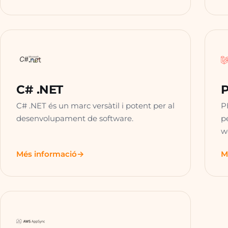
C# .NET
P
C# .NET és un marc versàtil i potent per al
P
desenvolupament de software.
p
w
Més informació
M