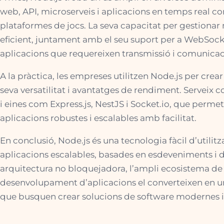
web, API, microserveis i aplicacions en temps real c
plataformes de jocs. La seva capacitat per gestiona
eficient, juntament amb el seu suport per a WebSocke
aplicacions que requereixen transmissió i comunicac
A la pràctica, les empreses utilitzen Node.js per crear
seva versatilitat i avantatges de rendiment. Servei
i eines com Express.js, NestJS i Socket.io, que perm
aplicacions robustes i escalables amb facilitat.
En conclusió, Node.js és una tecnologia fàcil d’utili
aplicacions escalables, basades en esdeveniments i d
arquitectura no bloquejadora, l’ampli ecosistema de mò
desenvolupament d’aplicacions el converteixen en un
que busquen crear solucions de software modernes i e