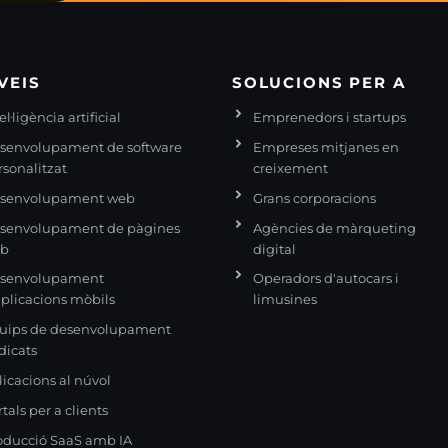
VEIS
SOLUCIONS PER A
el·ligència artificial
Emprenedors i startups
senvolupament de software
Empreses mitjanes en
rsonalitzat
creixement
senvolupament web
Grans corporacions
senvolupament de pàgines
Agències de màrqueting
eb
digital
senvolupament
Operadors d'autocars i
aplicacions mòbils
limusines
uips de desenvolupament
dicats
licacions al núvol
tals per a clients
oducció SaaS amb IA