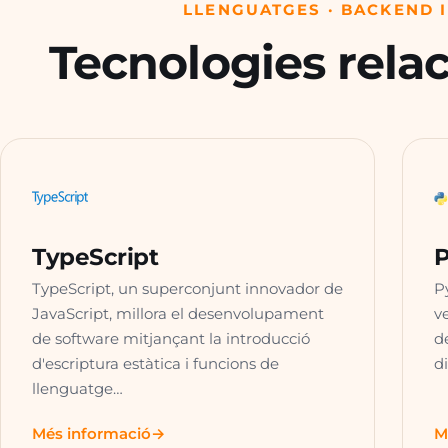
LLENGUATGES · BACKEND I
Tecnologies rela
TypeScript
TypeScript, un superconjunt innovador de
P
JavaScript, millora el desenvolupament
v
de software mitjançant la introducció
d
d'escriptura estàtica i funcions de
d
llenguatge…
Més informació
M