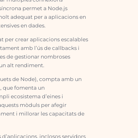
asíncrona permet a Node.js
 molt adequat per a aplicacions en
tensives en dades.
at per crear aplicacions escalables
ntament amb l’ús de callbacks i
aces de gestionar nombroses
 un alt rendiment.
aquets de Node), compta amb un
t, que fomenta un
li ecosistema d’eines i
 aquests mòduls per afegir
ament i millorar les capacitats de
d’aplicacions, inclosos servidors