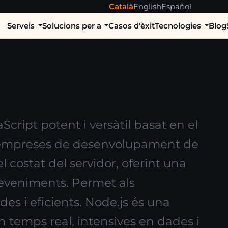
Català
English
Español
Serveis
Solucions per a
Casos d'èxit
Tecnologies
Blog
cript potent i versàtil basat en el
 empreses de desenvolupament de
l costat del servidor, oferint una
deveniments. Permet als
es i eficients. Node.js és una
n temps real, intensives en dades i