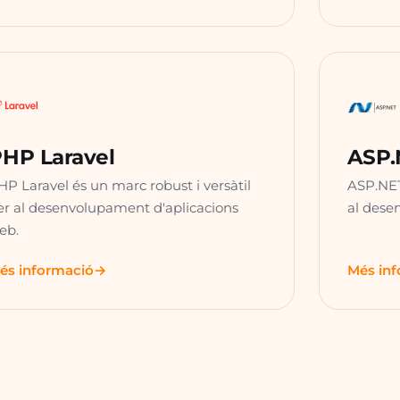
HP Laravel
ASP.
HP Laravel és un marc robust i versàtil
ASP.NET
er al desenvolupament d'aplicacions
al dese
eb.
és informació
Més in