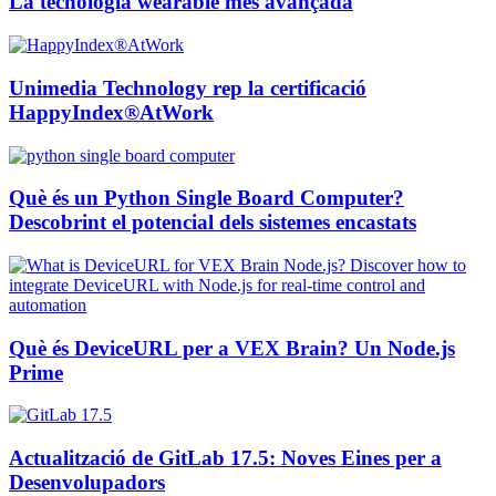
La tecnologia wearable més avançada
Unimedia Technology rep la certificació
HappyIndex®AtWork
Què és un Python Single Board Computer?
Descobrint el potencial dels sistemes encastats
Què és DeviceURL per a VEX Brain? Un Node.js
Prime
Actualització de GitLab 17.5: Noves Eines per a
Desenvolupadors