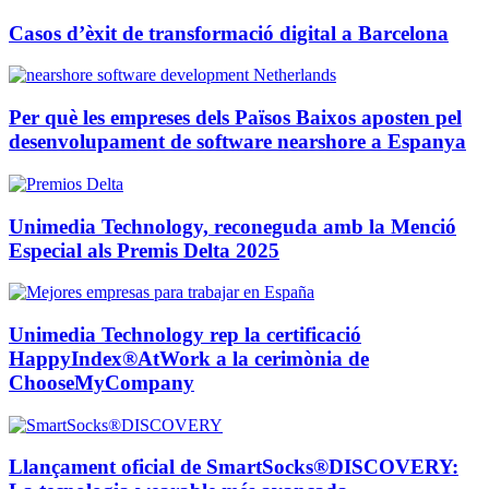
Casos d’èxit de transformació digital a Barcelona
Per què les empreses dels Països Baixos aposten pel
desenvolupament de software nearshore a Espanya
Unimedia Technology, reconeguda amb la Menció
Especial als Premis Delta 2025
Unimedia Technology rep la certificació
HappyIndex®AtWork a la cerimònia de
ChooseMyCompany
Llançament oficial de SmartSocks®DISCOVERY: