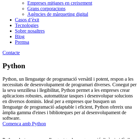
Empreses mitjanes en creixement
Grans corporacions
Agències de màrqueting digital
Casos d’èxit
Tecnologies
Sobre nosaltres
Blog
Premsa
Contacte
Python
Python, un llenguatge de programació versàtil i potent, respon a les
necessitats de desenvolupament de programari diverses. Conegut per
la seva senzillesa i llegibilitat, Python permet a les empreses crear
aplicacions robustes, automatitzar tasques i desenvolupar solucions
en diversos dominis. Ideal per a empreses que busquen un
llenguatge de programació adaptable i eficient, Python ofereix una
àmplia gamma d'eines i biblioteques per al desenvolupament de
software.
Comença amb Python