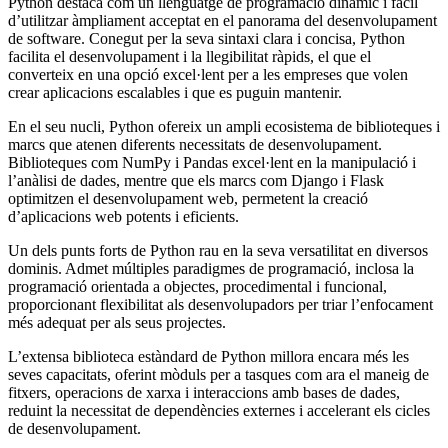
Python destaca com un llenguatge de programació dinàmic i fàcil
d’utilitzar àmpliament acceptat en el panorama del desenvolupament
de software. Conegut per la seva sintaxi clara i concisa, Python
facilita el desenvolupament i la llegibilitat ràpids, el que el
converteix en una opció excel·lent per a les empreses que volen
crear aplicacions escalables i que es puguin mantenir.
En el seu nucli, Python ofereix un ampli ecosistema de biblioteques i
marcs que atenen diferents necessitats de desenvolupament.
Biblioteques com NumPy i Pandas excel·lent en la manipulació i
l’anàlisi de dades, mentre que els marcs com Django i Flask
optimitzen el desenvolupament web, permetent la creació
d’aplicacions web potents i eficients.
Un dels punts forts de Python rau en la seva versatilitat en diversos
dominis. Admet múltiples paradigmes de programació, inclosa la
programació orientada a objectes, procedimental i funcional,
proporcionant flexibilitat als desenvolupadors per triar l’enfocament
més adequat per als seus projectes.
L’extensa biblioteca estàndard de Python millora encara més les
seves capacitats, oferint mòduls per a tasques com ara el maneig de
fitxers, operacions de xarxa i interaccions amb bases de dades,
reduint la necessitat de dependències externes i accelerant els cicles
de desenvolupament.