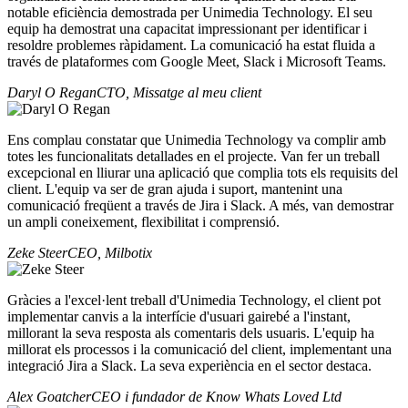
notable eficiència demostrada per Unimedia Technology. El seu
equip ha demostrat una capacitat impressionant per identificar i
resoldre problemes ràpidament. La comunicació ha estat fluida a
través de plataformes com Google Meet, Slack i Microsoft Teams.
Daryl O Regan
CTO, Missatge al meu client
Ens complau constatar que Unimedia Technology va complir amb
totes les funcionalitats detallades en el projecte. Van fer un treball
excepcional en lliurar una aplicació que complia tots els requisits del
client. L'equip va ser de gran ajuda i suport, mantenint una
comunicació freqüent a través de Jira i Slack. A més, van demostrar
un ampli coneixement, flexibilitat i comprensió.
Zeke Steer
CEO, Milbotix
Gràcies a l'excel·lent treball d'Unimedia Technology, el client pot
implementar canvis a la interfície d'usuari gairebé a l'instant,
millorant la seva resposta als comentaris dels usuaris. L'equip ha
millorat els processos i la comunicació del client, implementant una
integració Jira a Slack. La seva experiència en el sector destaca.
Alex Goatcher
CEO i fundador de Know Whats Loved Ltd