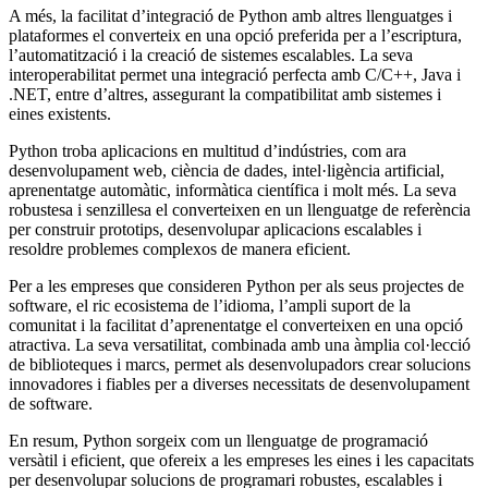
A més, la facilitat d’integració de Python amb altres llenguatges i
plataformes el converteix en una opció preferida per a l’escriptura,
l’automatització i la creació de sistemes escalables. La seva
interoperabilitat permet una integració perfecta amb C/C++, Java i
.NET, entre d’altres, assegurant la compatibilitat amb sistemes i
eines existents.
Python troba aplicacions en multitud d’indústries, com ara
desenvolupament web, ciència de dades, intel·ligència artificial,
aprenentatge automàtic, informàtica científica i molt més. La seva
robustesa i senzillesa el converteixen en un llenguatge de referència
per construir prototips, desenvolupar aplicacions escalables i
resoldre problemes complexos de manera eficient.
Per a les empreses que consideren Python per als seus projectes de
software, el ric ecosistema de l’idioma, l’ampli suport de la
comunitat i la facilitat d’aprenentatge el converteixen en una opció
atractiva. La seva versatilitat, combinada amb una àmplia col·lecció
de biblioteques i marcs, permet als desenvolupadors crear solucions
innovadores i fiables per a diverses necessitats de desenvolupament
de software.
En resum, Python sorgeix com un llenguatge de programació
versàtil i eficient, que ofereix a les empreses les eines i les capacitats
per desenvolupar solucions de programari robustes, escalables i