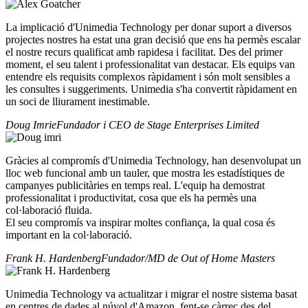
La implicació d'Unimedia Technology per donar suport a diversos
projectes nostres ha estat una gran decisió que ens ha permès escalar
el nostre recurs qualificat amb rapidesa i facilitat. Des del primer
moment, el seu talent i professionalitat van destacar. Els equips van
entendre els requisits complexos ràpidament i són molt sensibles a
les consultes i suggeriments. Unimedia s'ha convertit ràpidament en
un soci de lliurament inestimable.
Doug Imrie
Fundador i CEO de Stage Enterprises Limited
Gràcies al compromís d'Unimedia Technology, han desenvolupat un
lloc web funcional amb un tauler, que mostra les estadístiques de
campanyes publicitàries en temps real. L'equip ha demostrat
professionalitat i productivitat, cosa que els ha permès una
col·laboració fluida.
El seu compromís va inspirar moltes confiança, la qual cosa és
important en la col·laboració.
Frank H. Hardenberg
Fundador/MD de Out of Home Masters
Unimedia Technology va actualitzar i migrar el nostre sistema basat
en centres de dades al núvol d'Amazon, fent-se càrrec des del