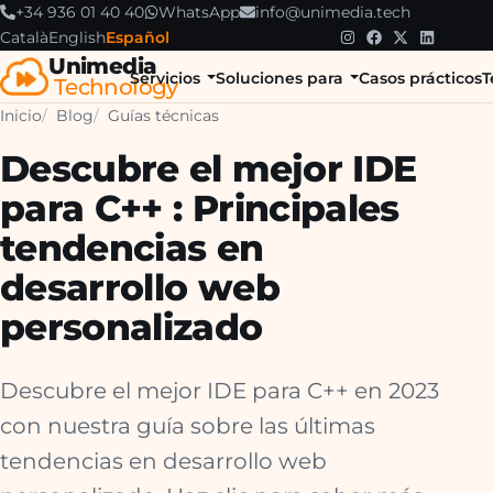
+34 936 01 40 40
WhatsApp
info@unimedia.tech
Català
English
Español
Unimedia
Servicios
Soluciones para
Casos prácticos
T
Technology
Inicio
Blog
Guías técnicas
Descubre el mejor IDE
para C++ : Principales
tendencias en
desarrollo web
personalizado
Descubre el mejor IDE para C++ en 2023
con nuestra guía sobre las últimas
tendencias en desarrollo web