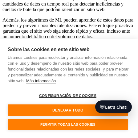
cantidades de datos en tiempo real para detectar ineficiencias y
cuellos de botella que podrían ralentizar un sitio web.
Además, los algoritmos de ML pueden aprender de estos datos para
predecir y prevenir posibles ralentizaciones. Este enfoque proactivo
garantiza que el sitio web siga siendo rápido y eficaz, incluso ante
un aumento del tráfico o del volumen de datos.
Mejorar la experiencia del usuario con IA y ML
Sobre las cookies en este sitio web
Usamos cookies para recolectar y analizar información relacionada
Además de mejorar la velocidad del sitio, las tecnologías de IA y
con el uso y desempeño de nuestro sitio web para poder proveer
ML también desempeñan un papel crucial en la mejora de la
funcionalidades relacionadas con las redes sociales, y para mejorar
experiencia del usuario durante la migración de plataforma. La IA
y personalizar adecuadamente el contenido y publicidad en nuestro
puede ayudar a reproducir e incluso mejorar las funciones de
sitio web.
Más información
personalización del usuario de la antigua plataforma, garantizando
una transición sin problemas para los usuarios finales.
CONFIGURACIÓN DE COOKIES
Contenido personalizado:
Los algoritmos de IA pueden
analizar los datos de comportamiento del usuario para ofrecer
💬
Let's Chat!
contenidos personalizados. Esto incluye recomendaciones de
DENEGAR TODO
productos, promociones a medida y contenidos dinámicos que
se adaptan a las preferencias de cada usuario.
PERMITIR TODAS LAS COOKIES
Mejora de la funcionalidad de búsqueda:
La IA puede
mejorar enormemente la funcionalidad de búsqueda de un
sitio. Puede proporcionar resultados más precisos, comprender