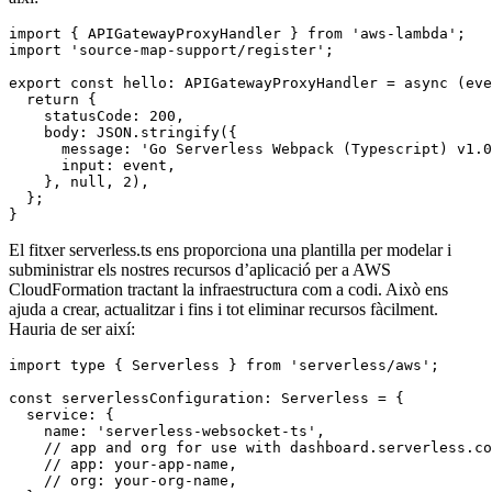
import { APIGatewayProxyHandler } from 'aws-lambda';

import 'source-map-support/register';

export const hello: APIGatewayProxyHandler = async (eve
  return {

    statusCode: 200,

    body: JSON.stringify({

      message: 'Go Serverless Webpack (Typescript) v1.0
      input: event,

    }, null, 2),

  };

}
El fitxer serverless.ts ens proporciona una plantilla per modelar i
subministrar els nostres recursos d’aplicació per a AWS
CloudFormation tractant la infraestructura com a codi. Això ens
ajuda a crear, actualitzar i fins i tot eliminar recursos fàcilment.
Hauria de ser així:
import type { Serverless } from 'serverless/aws';

const serverlessConfiguration: Serverless = {

  service: {

    name: 'serverless-websocket-ts',

    // app and org for use with dashboard.serverless.co
    // app: your-app-name,

    // org: your-org-name,
