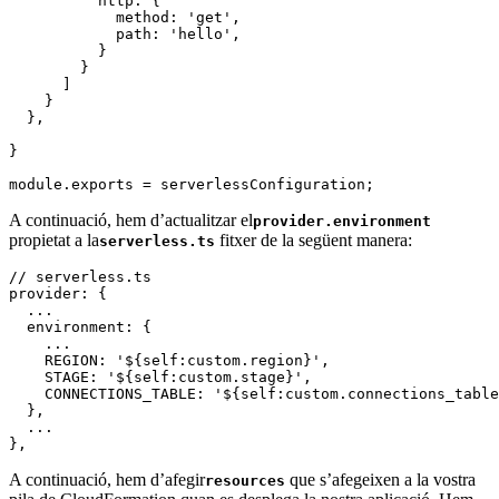
          http: {

            method: 'get',

            path: 'hello',

          }

        }

      ]

    }

  },

}

module.exports = serverlessConfiguration;
A continuació, hem d’actualitzar el
provider.environment
propietat a la
fitxer de la següent manera:
serverless.ts
// serverless.ts

provider: {

  ...

  environment: {

    ...

    REGION: '${self:custom.region}',

    STAGE: '${self:custom.stage}',

    CONNECTIONS_TABLE: '${self:custom.connections_table
  },

  ...

},
A continuació, hem d’afegir
que s’afegeixen a la vostra
resources