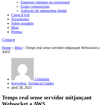
Empreses mitjanes en creixement
Grans corporacions
Agències de màrqueting digital
Casos d’èxit
Tecnologies
Sobre nosaltres
Blog
Premsa
Contacte
Home
»
Blog
»
Temps real sense servidor mitjançant Websocket a
AWS
Unimedia
Serverless
,
Technical Guides
abril 28, 2021
Temps real sense servidor mitjançant
Websocket a AWS