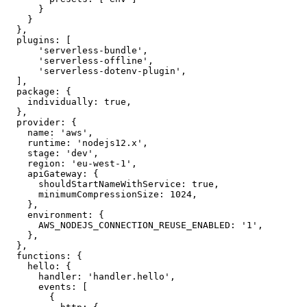
      }

    }

  },

  plugins: [

      'serverless-bundle',

      'serverless-offline',

      'serverless-dotenv-plugin',

  ],

  package: {

    individually: true,

  },

  provider: {

    name: 'aws',

    runtime: 'nodejs12.x',

    stage: 'dev',

    region: 'eu-west-1',

    apiGateway: {

      shouldStartNameWithService: true,

      minimumCompressionSize: 1024,

    },

    environment: {

      AWS_NODEJS_CONNECTION_REUSE_ENABLED: '1',

    },

  },

  functions: {

    hello: {

      handler: 'handler.hello',

      events: [

        {
