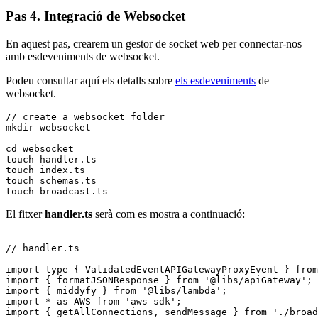
Pas 4. Integració de Websocket
En aquest pas, crearem un gestor de socket web per connectar-nos
amb esdeveniments de websocket.
Podeu consultar aquí els detalls sobre
els esdeveniments
de
websocket.
// create a websocket folder

mkdir websocket

cd websocket

touch handler.ts

touch index.ts

touch schemas.ts

touch broadcast.ts
El fitxer
handler.ts
serà com es mostra a continuació:
// handler.ts

import type { ValidatedEventAPIGatewayProxyEvent } from
import { formatJSONResponse } from '@libs/apiGateway';

import { middyfy } from '@libs/lambda';

import * as AWS from 'aws-sdk';

import { getAllConnections, sendMessage } from './broad