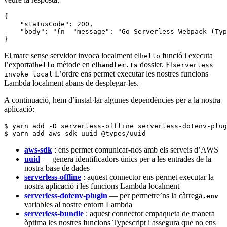
{

    "statusCode": 200,

    "body": "{n  "message": "Go Serverless Webpack (Typ
}
El marc sense servidor invoca localment el
funció i executa
hello
l’exportat
mètode en el
dossier. El
hello
handler.ts
serverless
L’ordre ens permet executar les nostres funcions
invoke local
Lambda localment abans de desplegar-les.
A continuació, hem d’instal·lar algunes dependències per a la nostra
aplicació:
$ yarn add -D serverless-offline serverless-dotenv-plu
$ yarn add aws-sdk uuid @types/uuid
aws-sdk
: ens permet comunicar-nos amb els serveis d’AWS
uuid
— genera identificadors únics per a les entrades de la
nostra base de dades
serverless-offline
: aquest connector ens permet executar la
nostra aplicació i les funcions Lambda localment
serverless-dotenv-plugin
— per permetre’ns la càrrega
.env
variables al nostre entorn Lambda
serverless-bundle
: aquest connector empaqueta de manera
òptima les nostres funcions Typescript i assegura que no ens