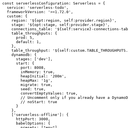
const serverlessConfiguration: Serverless = {

  service: 'serverless-todo',

  frameworkVersion: '>=1.72.0',

  custom: {

    region: '${opt:region, self:provider.region}',

    stage: '${opt:stage, self:provider.stage}',

    connections_table: '${self:service}-connections-tab
    table_throughputs: {

      prod: 5,

      default: 1,

    },

    table_throughput: '${self:custom.TABLE_THROUGHPUTS.
    dynamodb: {

      stages: ['dev'],

      start: {

        port: 8008,

        inMemory: true,

        heapInitial: '200m',

        heapMax: '1g',

        migrate: true,

        seed: true,

        convertEmptyValues: true,

        // Uncomment only if you already have a DynamoD
        // noStart: true

      }

    },

    ['serverless-offline']: {

      httpPort: 3000,

      babelOptions: {

        presets: ["env"]
