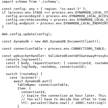
import schema from './schema';

const config: any = { region: "us-east-1" };

if (process.env.STAGE === process.env.DYNAMODB_LOCAL_ST
  config.accessKeyId = process.env.DYNAMODB_LOCAL_ACCES
  config.secretAccessKey = process.env.DYNAMODB_LOCAL_S
  config.endpoint = process.env.DYNAMODB_LOCAL_ENDPOINT
}

AWS.config.update(config);

const dynamodb = new AWS.DynamoDB.DocumentClient();

const connectionTable = process.env.CONNECTIONS_TABLE;

const websocketHandler: ValidatedEventAPIGatewayProxyEv
  console.log(event);

  const { body, requestContext: { connectionId, routeKe
  console.log(body, routeKey, connectionId);

  switch (routeKey) {

    case '$connect':

      await dynamodb.put({

        TableName: connectionTable,

        Item: {

          connectionId,

          // Expire the connection an hour later. This 
          // You will have to decide how often to time 
          ttl: parseInt((Date.now() / 1000).toString() 
        }
