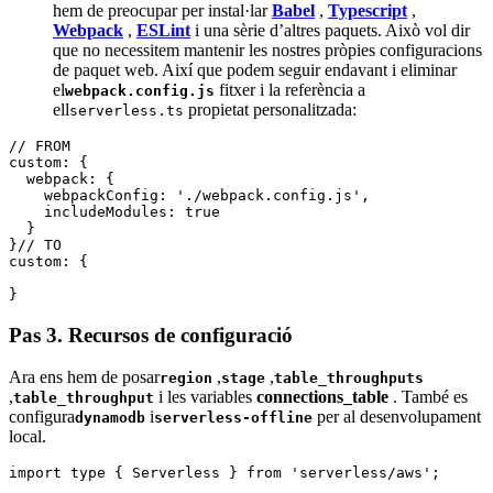
hem de preocupar per instal·lar
Babel
,
Typescript
,
Webpack
,
ESLint
i una sèrie d’altres paquets. Això vol dir
que no necessitem mantenir les nostres pròpies configuracions
de paquet web. Així que podem seguir endavant i eliminar
el
fitxer i la referència a
webpack.config.js
ell
propietat personalitzada:
serverless.ts
// FROM
custom: {
  webpack: {
    webpackConfig: './webpack.config.js',
    includeModules: true
  }
}// TO
custom: {
}
Pas 3. Recursos de configuració
Ara ens hem de posar
,
,
region
stage
table_throughputs
,
i les variables
connections_table
. També es
table_throughput
configura
i
per al desenvolupament
dynamodb
serverless-offline
local.
import type { Serverless } from 'serverless/aws';
