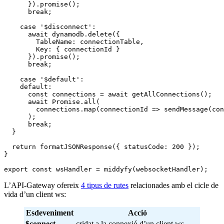
      }).promise();

      break;

    case '$disconnect':

      await dynamodb.delete({

        TableName: connectionTable,

        Key: { connectionId }

      }).promise();

      break;

    case '$default':

    default:

      const connections = await getAllConnections();

      await Promise.all(

        connections.map(connectionId => sendMessage(con
      );

      break;

  }

  return formatJSONResponse({ statusCode: 200 });

}

L’API-Gateway ofereix
4 tipus de rutes
relacionades amb el cicle de
vida d’un client ws:
Esdeveniment
Acció
$connect
cridat a la connexió d’un client ws