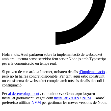
Hola a tots, Avui parlarem sobre la implementació de websocket
amb arquitectura sense servidor fent servir Node.js amb Typescript
per a la comunicació en temps real.
Si proveu de cercar-lo a Internet, trobareu detalls
d’implementació
,
però no hi ha res concret disponible. Per tant, aquí estic construint
un ecosistema de websocket complet amb tots els detalls de codi i
configuració.
Per
al desenvolupament
, cal tenir
,
i/o
serverless
npm
yarn
instal·lat globalment. Vegeu com
instal·lar YARN
i
NPM
. També
prefereixo utilitzar
NVM
per gestionar les meves versions de Node.