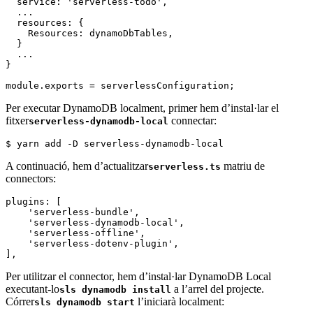
  service: 'serverless-todo',

  ...

  resources: {

    Resources: dynamoDbTables,

  }

  ...

}

module.exports = serverlessConfiguration;
Per executar DynamoDB localment, primer hem d’instal·lar el
fitxer
connectar:
serverless-dynamodb-local
$ yarn add -D serverless-dynamodb-local 
A continuació, hem d’actualitzar
matriu de
serverless.ts
connectors:
plugins: [
    'serverless-bundle',
    'serverless-dynamodb-local',
    'serverless-offline',
    'serverless-dotenv-plugin',
],
Per utilitzar el connector, hem d’instal·lar DynamoDB Local
executant-lo
a l’arrel del projecte.
sls dynamodb install
Córrer
l’iniciarà localment:
sls dynamodb start