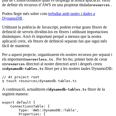
pila de CloudFormation quan es desplega la nostra aplicació. Hem
de definir els recursos d’AWS en una propietat titulada
.
resources
Podeu llegir més sobre com
treballar amb taules i dades a
DynamoDB
.
Utilitzant la potència de Javascript, podem evitar grans fitxers de
definició de serveis dividint-los en fitxers i utilitzant importacions
dinàmiques. Això és important perquè a mesura que la nostra
aplicació creix, els fitxers de definició separats fan que sigui més
fàcil de mantenir.
Per a aquest projecte, organitzarem els nostres recursos per separat i
els importarem
. Per fer-ho, primer hem de crear
serverless.ts
un
directori al nostre directori arrel i després creeu
resources
un
fitxer per a les nostres taules DynamoDB:
dynamodb-tables.ts
// At project root

$ touch resources/dynamodb-tables.ts 
A continuació, actualitzem el
fitxer de la
dynamodb-tables.ts
següent manera:
export default {

    ConnectionsTable: {

        Type: 'AWS::DynamoDB::Table',

        Properties: {
