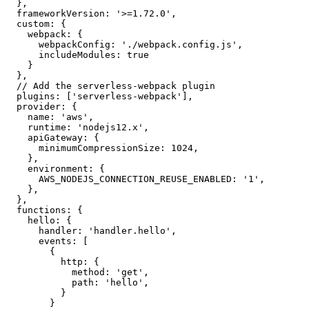
  },

  frameworkVersion: '>=1.72.0',

  custom: {

    webpack: {

      webpackConfig: './webpack.config.js',

      includeModules: true

    }

  },

  // Add the serverless-webpack plugin

  plugins: ['serverless-webpack'],

  provider: {

    name: 'aws',

    runtime: 'nodejs12.x',

    apiGateway: {

      minimumCompressionSize: 1024,

    },

    environment: {

      AWS_NODEJS_CONNECTION_REUSE_ENABLED: '1',

    },

  },

  functions: {

    hello: {

      handler: 'handler.hello',

      events: [

        {

          http: {

            method: 'get',

            path: 'hello',

          }

        }
