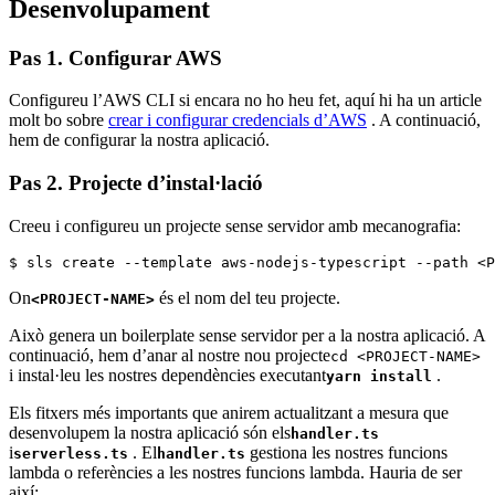
Desenvolupament
Pas 1. Configurar AWS
Configureu l’AWS CLI si encara no ho heu fet, aquí hi ha un article
molt bo sobre
crear i configurar credencials d’AWS
. A continuació,
hem de configurar la nostra aplicació.
Pas 2. Projecte d’instal·lació
Creeu i configureu un projecte sense servidor amb mecanografia:
$ sls create --template aws-nodejs-typescript --path <P
On
és el nom del teu projecte.
<PROJECT-NAME>
Això genera un boilerplate sense servidor per a la nostra aplicació. A
continuació, hem d’anar al nostre nou projecte
cd <PROJECT-NAME>
i instal·leu les nostres dependències executant
.
yarn install
Els fitxers més importants que anirem actualitzant a mesura que
desenvolupem la nostra aplicació són els
handler.ts
i
. El
gestiona les nostres funcions
serverless.ts
handler.ts
lambda o referències a les nostres funcions lambda. Hauria de ser
així: