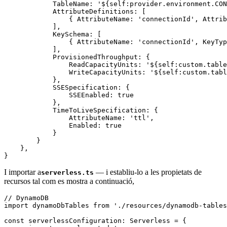
            TableName: '${self:provider.environment.CON
            AttributeDefinitions: [

                { AttributeName: 'connectionId', Attrib
            ],

            KeySchema: [

                { AttributeName: 'connectionId', KeyTyp
            ],

            ProvisionedThroughput: {

                ReadCapacityUnits: '${self:custom.table
                WriteCapacityUnits: '${self:custom.tabl
            },

            SSESpecification: {

                SSEEnabled: true

            },

            TimeToLiveSpecification: {

                AttributeName: 'ttl',

                Enabled: true

            }

        }

    },

}
I importar a
— i establiu-lo a les propietats de
serverless.ts
recursos tal com es mostra a continuació,
// DynamoDB

import dynamoDbTables from './resources/dynamodb-tables
const serverlessConfiguration: Serverless = {
