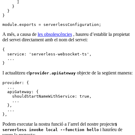
      ]

    }

  }

}

module.exports = serverlessConfiguration;
A més, a causa de
les obsolescències
, haureu d’establir la propietat
del servei directament amb el nom del servei:
{ 

  service: 'serverless-websocket-ts',

  ...

}
I actualitzeu el
objecte de la següent manera:
provider.apiGateway
provider: {
  ...
  apiGateway: {
    shouldStartNameWithService: true,
    ...
  },
  ...
},
Podem executar la nostra funció a l’arrel del nostre projecte
$
i hauríeu de
serverless invoke local --function hello
veure la resposta: