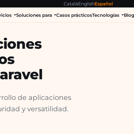
Català
English
Español
vicios
Soluciones para
Casos prácticos
Tecnologías
Blo
ciones
os
Laravel
rollo de aplicaciones
ridad y versatilidad.