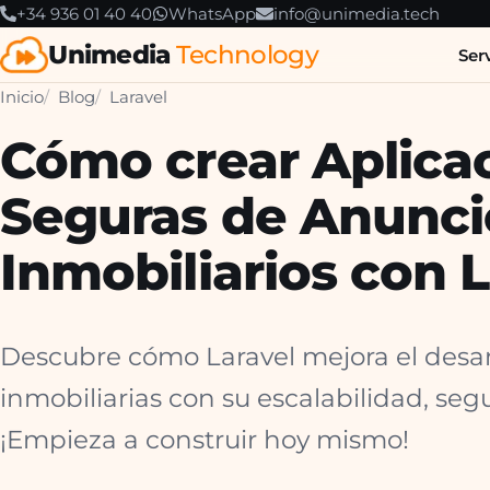
+34 936 01 40 40
WhatsApp
info@unimedia.tech
Unimedia
Technology
Ser
Inicio
Blog
Laravel
Cómo crear Aplica
Seguras de Anunci
Inmobiliarios con 
Descubre cómo Laravel mejora el desar
inmobiliarias con su escalabilidad, segu
¡Empieza a construir hoy mismo!