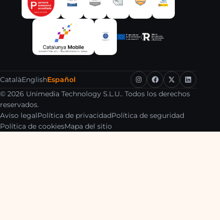
Català
English
Español
© 2026 Unimedia Technology S.L.U.. Todos los derechos
reservados.
Aviso legal
Política de privacidad
Política de seguridad
Política de cookies
Mapa del sitio