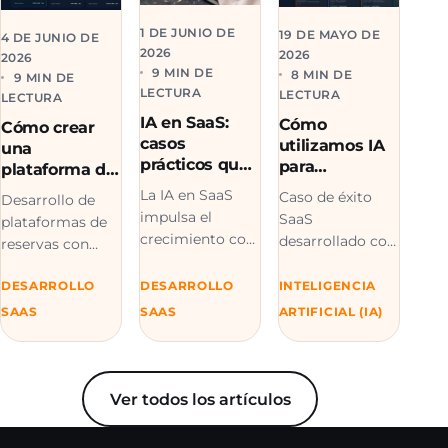
1 DE JUNIO DE
19 DE MAYO DE
4 DE JUNIO DE
2026
2026
2026
9 MIN DE
8 MIN DE
9 MIN DE
LECTURA
LECTURA
LECTURA
IA en SaaS:
Cómo
Cómo crear
casos
utilizamos IA
una
prácticos que
para
plataforma de
impulsan el
desarrollar
reservas con
La IA en SaaS
Caso de éxito
Desarrollo de
crecimiento
una
IA: caso real
impulsa el
SaaS
plataformas de
del negocio
plataforma
de negocio
crecimiento con
desarrollado con
reservas con
SaaS para
automatización,
IA: descubre
apoyo de IA. Pide
empresas de
personalización
cómo Unimedia
DESARROLLO
DESARROLLO
INTELIGENCIA
una estimación a
transporte
y flujos
creó Transitour
Unimedia y
SAAS
SAAS
ARTIFICIAL (IA)
inteligentes.
de forma más
convierte tu idea
Solicita una
rápida y
en un SaaS
demo con
eficiente.
escalable.
Unimedia.
Reserva una
Ver todos los artículos
llamada.