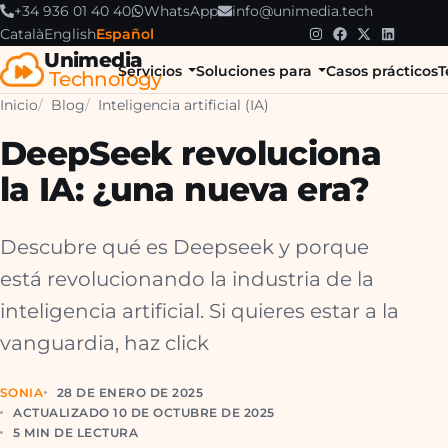
+34 936 01 40 40
WhatsApp
info@unimedia.tech
Català
English
Español
Unimedia
Servicios
Soluciones para
Casos prácticos
T
Technology
Inicio
Blog
Inteligencia artificial (IA)
DeepSeek revoluciona
la IA: ¿una nueva era?
Descubre qué es Deepseek y porque
está revolucionando la industria de la
inteligencia artificial. Si quieres estar a la
vanguardia, haz click
SONIA
28 DE ENERO DE 2025
ACTUALIZADO 10 DE OCTUBRE DE 2025
5 MIN DE LECTURA