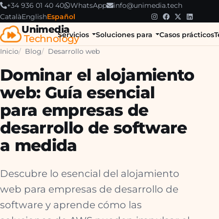
+34 936 01 40 40
WhatsApp
info@unimedia.tech
Català
English
Español
Unimedia
Servicios
Soluciones para
Casos prácticos
T
Technology
Inicio
Blog
Desarrollo web
Dominar el alojamiento
web: Guía esencial
para empresas de
desarrollo de software
a medida
Descubre lo esencial del alojamiento
web para empresas de desarrollo de
software y aprende cómo las