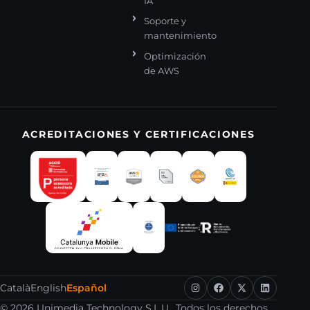
IA
Soporte y
mantenimiento
Optimización
de AWS
ACREDITACIONES Y CERTIFICACIONES
Català
English
Español
© 2026 Unimedia Technology S.L.U.. Todos los derechos