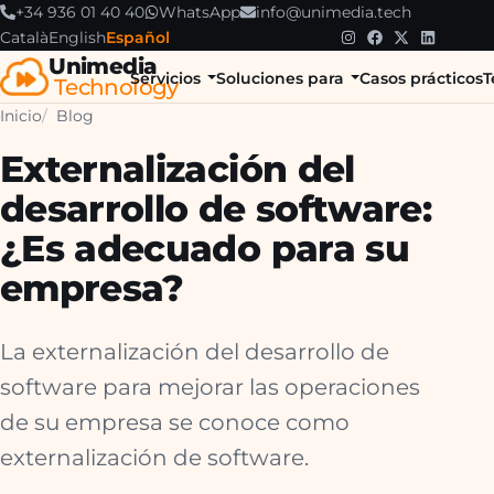
+34 936 01 40 40
WhatsApp
info@unimedia.tech
Català
English
Español
Unimedia
Servicios
Soluciones para
Casos prácticos
T
Technology
Inicio
Blog
Externalización del
desarrollo de software:
¿Es adecuado para su
empresa?
La externalización del desarrollo de
software para mejorar las operaciones
de su empresa se conoce como
externalización de software.