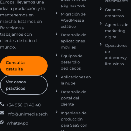
crecimiento
Europa: llevamos una
páginas web
idea a producción y la
Grandes
Migración de
mantenemos en
empresas
WordPress a
marcha. Estamos en
Agencias de
estático
Barcelona y
marketing
trabajamos con
Desarrollo de
digital
clientes de todo el
aplicaciones
Operadores
mundo.
móviles
de
Equipos de
autocares y
desarrollo
Consulta
limusinas
dedicados
gratuita
Aplicaciones en
Ver casos
la nube
prácticos
Desarrollo de
portal del
cliente
+34 936 01 40 40
Ingeniería de
info@unimedia.tech
producción
WhatsApp
para SaaS con