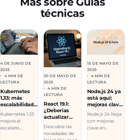
Más sobre Guías
técnicas
15 DE MAYO DE
4 DE JUNIO DE
2025
2025
4 MIN DE
4 MIN DE
20 DE MAYO DE
LECTURA
LECTURA
2025
4 MIN DE
Node.js 24 ya
Kubernetes
LECTURA
está aquí:
1.33: más
React 19.1:
mejoras clave
escalabilidad,
¿Deberías
para
seguridad y
Node.js 24 llega
Kubernetes 1.33
actualizar
desarrolladore
eficiencia para
con mejoras
mejora el
ahora?
s de software
entornos
Descubre las
clave en
escalado,
cloud-native
novedades de
rendimiento,
simplifica las