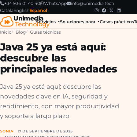
+34 936 01 40 40
WhatsApp
info@unimedia.tech
Català
English
Español
Unimedia
Servicios
Soluciones para
Casos prácticos
T
Technology
Inicio
Blog
Guías técnicas
Java 25 ya está aquí:
descubre las
principales novedades
Java 25 ya está aquí: descubre las
novedades clave en IA, seguridad y
rendimiento, con mayor productividad
y soporte a largo plazo.
SONIA
17 DE SEPTIEMBRE DE 2025