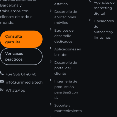
Agencias de
estático
Barcelona y
marketing
trabajamos con
Desarrollo de
digital
clientes de todo el
aplicaciones
Operadores
mundo.
móviles
de
Equipos de
autocares y
desarrollo
Consulta
limusinas
dedicados
gratuita
Aplicaciones en
Ver casos
la nube
prácticos
Desarrollo de
portal del
cliente
+34 936 01 40 40
Ingeniería de
info@unimedia.tech
producción
WhatsApp
para SaaS con
IA
Soporte y
mantenimiento