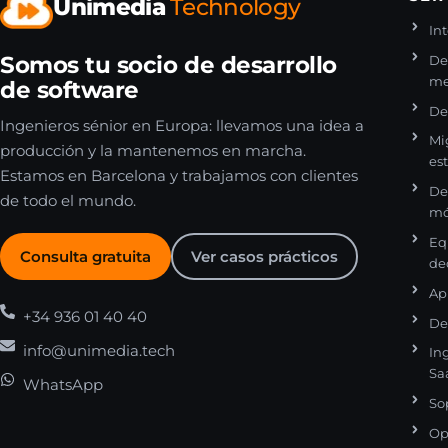
Unimedia
Technology
Int
Somos tu socio de desarrollo
De
me
de software
De
Ingenieros sénior en Europa: llevamos una idea a
Mi
producción y la mantenemos en marcha.
es
Estamos en Barcelona y trabajamos con clientes
De
de todo el mundo.
mó
Eq
Consulta gratuita
Ver casos prácticos
de
Ap
+34 936 01 40 40
De
info@unimedia.tech
In
Sa
WhatsApp
So
Op