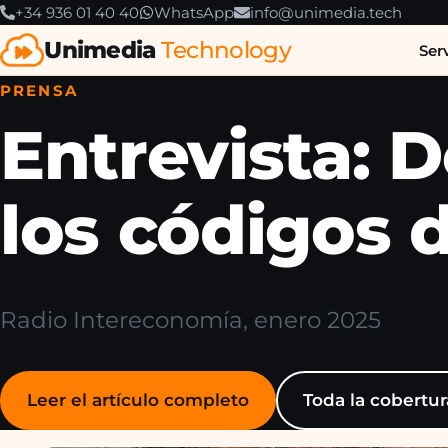
+34 936 01 40 40
WhatsApp
info@unimedia.tech
Unimedia
Technology
Ser
PRENSA
Entrevista: 
los códigos 
Radio Intereconomía, enero 2025
Leer el artículo completo
Toda la cobertu