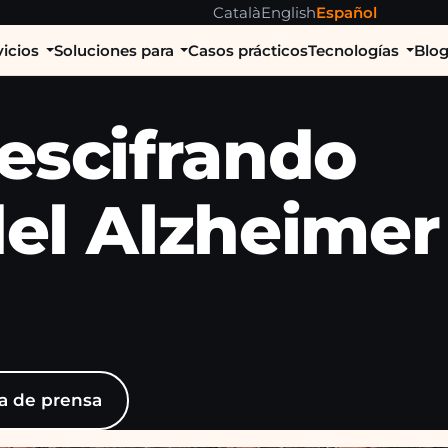
Català
English
Español
vicios
Soluciones para
Casos prácticos
Tecnologías
Blo
Descifrando
del Alzheimer
ra de prensa