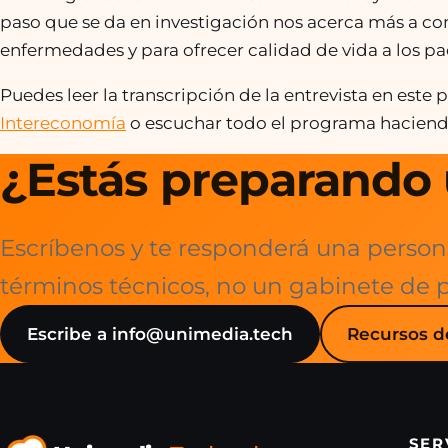
paso que se da en investigación nos acerca más a c
enfermedades y para ofrecer calidad de vida a los pa
Puedes leer la transcripción de la entrevista en este 
Intereconomía
o escuchar todo el programa haciendo
¿Estás preparando 
Escríbenos y te responderá una person
términos técnicos, no un gabinete de 
Escribe a info@unimedia.tech
Recursos d
SER