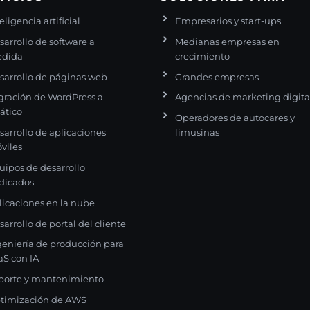
eligencia artificial
Empresarios y start-ups
sarrollo de software a
Medianas empresas en
dida
crecimiento
sarrollo de páginas web
Grandes empresas
gración de WordPress a
Agencias de marketing digita
tático
Operadores de autocares y
sarrollo de aplicaciones
limusinas
viles
uipos de desarrollo
dicados
licaciones en la nube
sarrollo de portal del cliente
geniería de producción para
aS con IA
porte y mantenimiento
timización de AWS