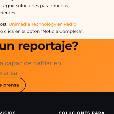
onseguir soluciones para muchas
cientes.
post:
Unimedia Technology en Radio
 click en el botón “Noticia Completa”.
un reportaje?
a capaz de hablar en
prensa.
e prensa
VICIOS
SOLUCIONES PARA