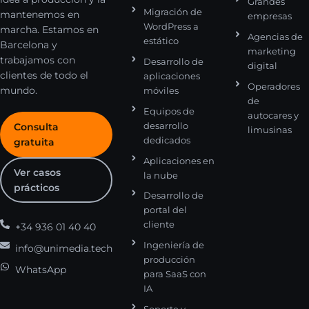
Grandes
Migración de
mantenemos en
empresas
WordPress a
marcha. Estamos en
Agencias de
estático
Barcelona y
marketing
trabajamos con
Desarrollo de
digital
clientes de todo el
aplicaciones
Operadores
mundo.
móviles
de
Equipos de
autocares y
desarrollo
Consulta
limusinas
dedicados
gratuita
Aplicaciones en
Ver casos
la nube
prácticos
Desarrollo de
portal del
cliente
+34 936 01 40 40
Ingeniería de
info@unimedia.tech
producción
WhatsApp
para SaaS con
IA