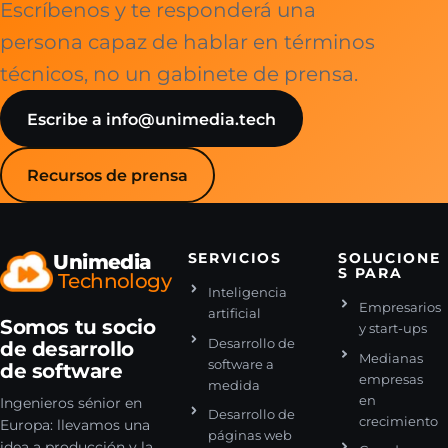
Escríbenos y te responderá una
persona capaz de hablar en términos
técnicos, no un gabinete de prensa.
Escribe a info@unimedia.tech
Recursos de prensa
Unimedia
SERVICIOS
SOLUCIONE
S PARA
Technology
Inteligencia
Empresarios
artificial
Somos tu socio
y start-ups
Desarrollo de
de desarrollo
Medianas
software a
de software
empresas
medida
en
Ingenieros sénior en
Desarrollo de
crecimiento
Europa: llevamos una
páginas web
idea a producción y la