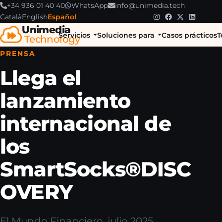
+34 936 01 40 40
WhatsApp
info@unimedia.tech
Català
English
Español
Unimedia
Servicios
Soluciones para
Casos prácticos
T
Technology
PRENSA
Llega el
lanzamiento
internacional de
los
SmartSocks®DISC
OVERY
El Mundo Financiero, julio 2025