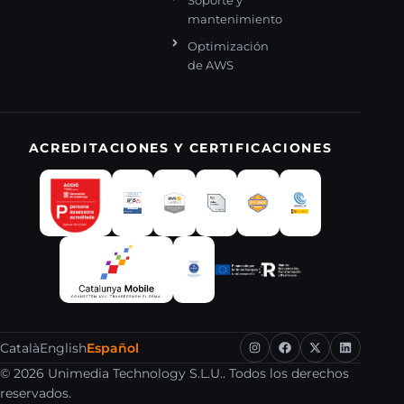
Soporte y
mantenimiento
Optimización
de AWS
ACREDITACIONES Y CERTIFICACIONES
Català
English
Español
© 2026 Unimedia Technology S.L.U.. Todos los derechos
reservados.