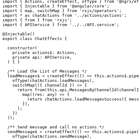
import { Actions, createEffect, ofType } from '@ngrx/ef
import { Injectable } from '@angular/core';

import { map, switchMap } from 'rxjs/operators';

import * as chatActions from '../actions/actions';

import { from } from 'rxjs';

import { APIService } from '../../API.service';

@Injectable()

export class ChatEffects {

  constructor(

    private actions$: Actions,

    private api: APIService,

  ) { }

  /** Load the List of Messages */

  loadMessages$ = createEffect(() => this.actions$.pipe
    ofType(chatActions.loadMessages),

    switchMap(({ channelId }) => {

      return from(this.api.MessagesByChannelId(channelI
        map((res: any) => {

          return chatActions.loadMessagesSuccess({ mess
        }),

      );

    })

  ));

  /** Send message and call no actions */

  sendMessage$ = createEffect(() => this.actions$.pipe(

    ofType(chatActions.sendMessage),
