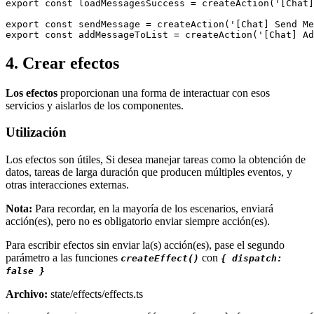
export const loadMessagesSuccess = createAction('[Chat]
export const sendMessage = createAction('[Chat] Send Me
export const addMessageToList = createAction('[Chat] Ad
4. Crear efectos
Los efectos
proporcionan una forma de interactuar con esos
servicios y aislarlos de los componentes.
Utilización
Los efectos son útiles, Si desea manejar tareas como la obtención de
datos, tareas de larga duración que producen múltiples eventos, y
otras interacciones externas.
Nota:
Para recordar, en la mayoría de los escenarios, enviará
acción(es), pero no es obligatorio enviar siempre acción(es).
Para escribir efectos sin enviar la(s) acción(es), pase el segundo
parámetro a las funciones
con
createEffect()
{ dispatch:
false }
Archivo:
state/effects/effects.ts