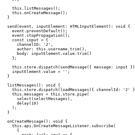
    this.listMessages();

    this.onCreateMessage();

  }

  send(event, inputElement: HTMLInputElement): void {

    event.preventDefault();

    event.stopPropagation();

    const input = {

      channelID: '2',

      author: this.username.trim(),

      body: inputElement.value.trim()

    };

    this.store.dispatch(sendMessage({ message: input })
    inputElement.value = '';

  }

  listMessages(): void {

    this.store.dispatch(loadMessages({ channelId: '2' }
    this.messages = this.store.pipe(

      select(selectMessages),

      delay(10)

    );

  }

  onCreateMessage(): void {

    this.api.OnCreateMessageListener.subscribe(

      {

        next: (val: any) => {
