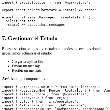
import { createSelector } from '@ngrx/store';

export const selectChatState = (state) => state;

export const selectMessages = createSelector(

  selectChatState,

  (state) => state.chat.messages

7. Gestionar el Estado
En esta sección, vamos a ver cuales son todos los eventos donde
necesitamos actualizar el estado:
Cargar la aplicación
Enviar un mensaje
Recibir un mensaje
Archivo:
app.component.ts
import { Component, OnInit } from '@angular/core';

import { NavigationEnd, Router, RouterEvent } from '@an
import { select, Store } from '@ngrx/store';

import { Observable } from 'rxjs';

import { delay } from 'rxjs/operators';

import { APIService } from './API.service';

import { addMessageToList, loadMessages, sendMessage } 