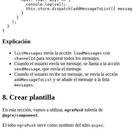
          console.log(val);

          this.store.dispatch(addMessageToList({ messag
        }

      }

    );

  }

}
Explicación
envía la acción
con
listMessages
loadMessages
para recuperar todos los mensajes.
channelId
Cuando el usuario envía un mensaje, se llama a la acción
, que envía el mensaje.
sendMessage
Cuando el usuario recibe un mensaje, se envía la acción
y se añade el mensaje a la lista
addMessageToList
.
messages
8. Crear plantilla
En esta sección, vamos a utilizar,
tubería de
ngrxPush
.
@ngrx/component
El tubo
sirve como sustituto del tubo
.
ngrxPush
async