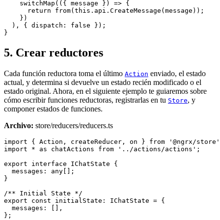
    switchMap(({ message }) => {

      return from(this.api.CreateMessage(message));

    })

  ), { dispatch: false });

}
5. Crear reductores
Cada función reductora toma el último
enviado, el estado
Action
actual, y determina si devuelve un estado recién modificado o el
estado original. Ahora, en el siguiente ejemplo te guiaremos sobre
cómo escribir funciones reductoras, registrarlas en tu
, y
Store
componer estados de funciones.
Archivo:
store/reducers/reducers.ts
import { Action, createReducer, on } from '@ngrx/store'
import * as chatActions from '../actions/actions';

export interface IChatState {

  messages: any[];

}

/** Initial State */

export const initialState: IChatState = {

  messages: [],

};
