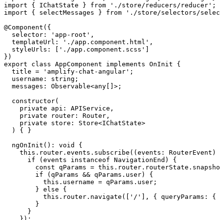
import { IChatState } from './store/reducers/reducer';

import { selectMessages } from './store/selectors/selec
@Component({

  selector: 'app-root',

  templateUrl: './app.component.html',

  styleUrls: ['./app.component.scss']

})

export class AppComponent implements OnInit {

  title = 'amplify-chat-angular';

  username: string;

  messages: Observable<any[]>;

  constructor(

    private api: APIService,

    private router: Router,

    private store: Store<IChatState>

  ) { }

  ngOnInit(): void {

    this.router.events.subscribe((events: RouterEvent) 
      if (events instanceof NavigationEnd) {

        const qParams = this.router.routerState.snapsho
        if (qParams && qParams.user) {

          this.username = qParams.user;

        } else {

          this.router.navigate(['/'], { queryParams: { 
        }

      }

    });
