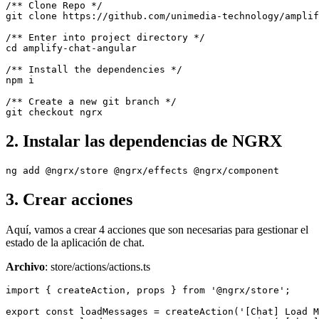
/** Clone Repo */

git clone https://github.com/unimedia-technology/amplif
/** Enter into project directory */

cd amplify-chat-angular

/** Install the dependencies */

npm i

/** Create a new git branch */

2. Instalar las dependencias de NGRX
ng add @ngrx/store @ngrx/effects @ngrx/component
3. Crear acciones
Aquí, vamos a crear 4 acciones que son necesarias para gestionar el
estado de la aplicación de chat.
Archivo
: store/actions/actions.ts
import { createAction, props } from '@ngrx/store';

export const loadMessages = createAction('[Chat] Load M