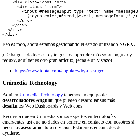
    <div class="chat-bar">

      <div class="form">

        <input #messageInput type="text" name="messageB
          (keyup.enter)="send($event, messageInput)" />

      </div>

    </div>

  </div>

</div>
Eso es todo, ahora estamos gestionando el estado utilizando NGRX.
¿Te ha gustado leer esto y te gustaría aprender más sobre angular y
redux?, aquí tienes otro gran artículo, ¡échale un vistazo!
https://www.toptal.com/angular/why-use-ngrx
Unimedia Technology
Aquí en
Unimedia Technology
tenemos un equipo de
desarrolladores Angular
que pueden desarrollar sus más
desafiantes Web Dashboards y Web apps.
Recuerda que en Unimedia somos expertos en tecnologías
emergentes, así que no dudes en ponerte en contacto con nosotros si
necesitas asesoramiento o servicios. Estaremos encantados de
ayudarte.