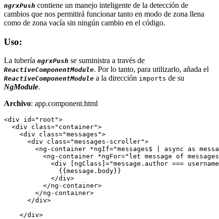
contiene un manejo inteligente de la detección de
ngrxPush
cambios que nos permitirá funcionar tanto en modo de zona llena
como de zona vacía sin ningún cambio en el código.
Uso:
La tubería
se suministra a través de
ngrxPush
. Por lo tanto, para utilizarlo, añada el
ReactiveComponentModule
a la dirección
de su
ReactiveComponentModule
imports
NgModule
.
Archivo
: app.component.html
<div id="root">

  <div class="container">

    <div class="messages">

      <div class="messages-scroller">

        <ng-container *ngIf="messages$ | async as messa
          <ng-container *ngFor="let message of messages
            <div [ngClass]="message.author === username
              {{message.body}}

            </div>

          </ng-container>

        </ng-container>

      </div>

    </div>
