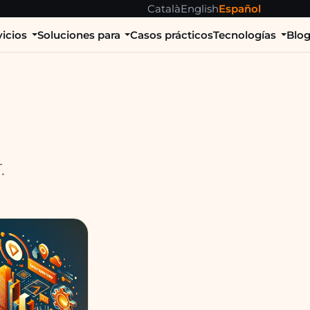
Català
English
Español
vicios
Soluciones para
Casos prácticos
Tecnologías
Blo
.