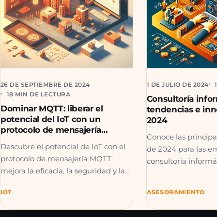
26 DE SEPTIEMBRE DE 2024
1 DE JULIO DE 2024
18 MIN DE LECTURA
Consultoría infor
Dominar MQTT: liberar el
tendencias e in
potencial del IoT con un
2024
protocolo de mensajería
Conoce las principa
eficiente
Descubre el potencial de IoT con el
de 2024 para las e
protocolo de mensajería MQTT:
consultoría informá
mejora la eficacia, la seguridad y la
la vanguardia con Io
conectividad.
blockchain.
IOT
ASESORAMIENTO