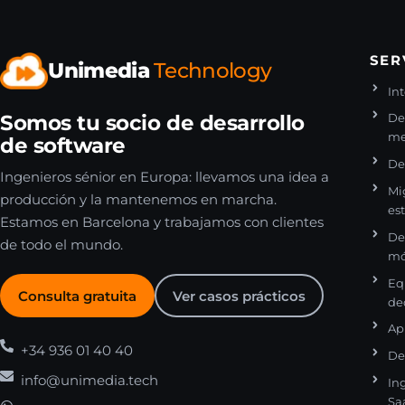
SER
Unimedia
Technology
Int
Somos tu socio de desarrollo
De
me
de software
De
Ingenieros sénior en Europa: llevamos una idea a
Mi
producción y la mantenemos en marcha.
es
Estamos en Barcelona y trabajamos con clientes
De
de todo el mundo.
mó
Eq
Consulta gratuita
Ver casos prácticos
de
Ap
+34 936 01 40 40
De
info@unimedia.tech
In
Sa