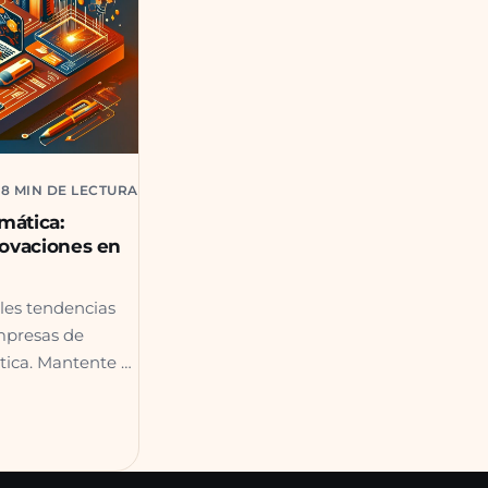
18 MIN DE LECTURA
mática:
novaciones en
les tendencias
mpresas de
tica. Mantente a
T, analítica y