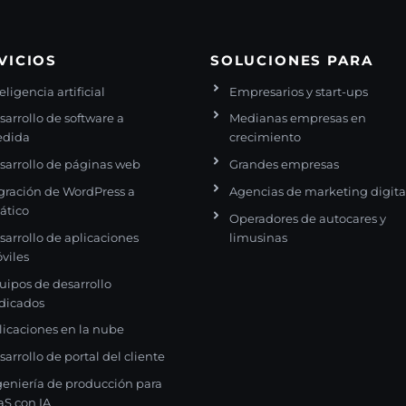
VICIOS
SOLUCIONES PARA
eligencia artificial
Empresarios y start-ups
sarrollo de software a
Medianas empresas en
dida
crecimiento
sarrollo de páginas web
Grandes empresas
gración de WordPress a
Agencias de marketing digita
tático
Operadores de autocares y
sarrollo de aplicaciones
limusinas
viles
uipos de desarrollo
dicados
licaciones en la nube
sarrollo de portal del cliente
geniería de producción para
aS con IA