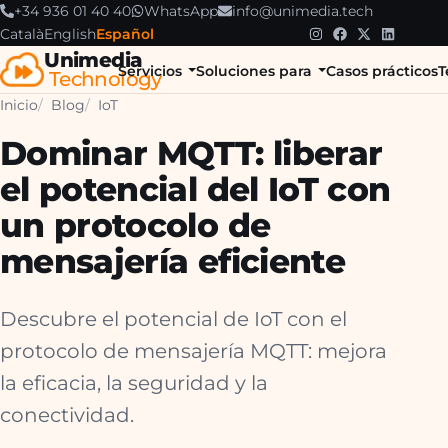
+34 936 01 40 40
WhatsApp
info@unimedia.tech
Català
English
Español
Unimedia
Servicios
Soluciones para
Casos prácticos
T
Technology
Inicio
Blog
IoT
Dominar MQTT: liberar
el potencial del IoT con
un protocolo de
mensajería eficiente
Descubre el potencial de IoT con el
protocolo de mensajería MQTT: mejora
la eficacia, la seguridad y la
conectividad.