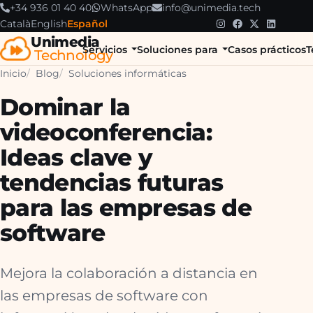
+34 936 01 40 40
WhatsApp
info@unimedia.tech
Català
English
Español
Unimedia
Servicios
Soluciones para
Casos prácticos
T
Technology
Inicio
Blog
Soluciones informáticas
Dominar la
videoconferencia:
Ideas clave y
tendencias futuras
para las empresas de
software
Mejora la colaboración a distancia en
las empresas de software con