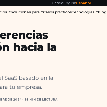
Català
English
Español
cios
Soluciones para
Casos prácticos
Tecnologías
Blog
ferencias
ón hacia la
al SaaS basado en la
ara tu empresa.
BRE DE 2024
18 MIN DE LECTURA