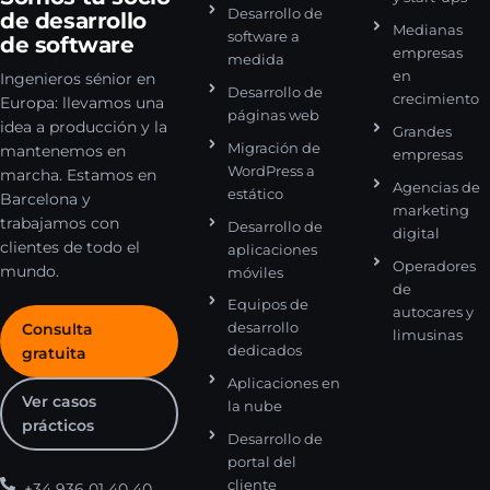
Desarrollo de
de desarrollo
Medianas
software a
de software
empresas
medida
en
Ingenieros sénior en
Desarrollo de
crecimiento
Europa: llevamos una
páginas web
idea a producción y la
Grandes
Migración de
mantenemos en
empresas
WordPress a
marcha. Estamos en
Agencias de
estático
Barcelona y
marketing
trabajamos con
Desarrollo de
digital
clientes de todo el
aplicaciones
Operadores
mundo.
móviles
de
Equipos de
autocares y
desarrollo
Consulta
limusinas
dedicados
gratuita
Aplicaciones en
Ver casos
la nube
prácticos
Desarrollo de
portal del
cliente
+34 936 01 40 40