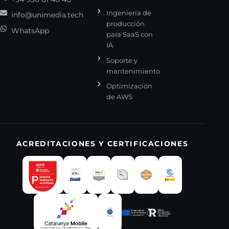
Ingeniería de
info@unimedia.tech
producción
WhatsApp
para SaaS con
IA
Soporte y
mantenimiento
Optimización
de AWS
ACREDITACIONES Y CERTIFICACIONES