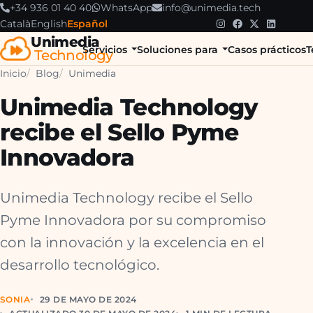
+34 936 01 40 40
WhatsApp
info@unimedia.tech
Català
English
Español
Unimedia
Servicios
Soluciones para
Casos prácticos
T
Technology
Inicio
Blog
Unimedia
Unimedia Technology
recibe el Sello Pyme
Innovadora
Unimedia Technology recibe el Sello
Pyme Innovadora por su compromiso
con la innovación y la excelencia en el
desarrollo tecnológico.
SONIA
29 DE MAYO DE 2024