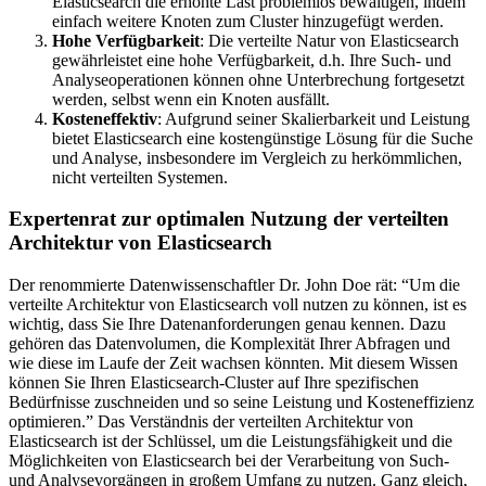
Elasticsearch die erhöhte Last problemlos bewältigen, indem
einfach weitere Knoten zum Cluster hinzugefügt werden.
Hohe Verfügbarkeit
: Die verteilte Natur von Elasticsearch
gewährleistet eine hohe Verfügbarkeit, d.h. Ihre Such- und
Analyseoperationen können ohne Unterbrechung fortgesetzt
werden, selbst wenn ein Knoten ausfällt.
Kosteneffektiv
: Aufgrund seiner Skalierbarkeit und Leistung
bietet Elasticsearch eine kostengünstige Lösung für die Suche
und Analyse, insbesondere im Vergleich zu herkömmlichen,
nicht verteilten Systemen.
Expertenrat zur optimalen Nutzung der verteilten
Architektur von Elasticsearch
Der renommierte Datenwissenschaftler Dr. John Doe rät: “Um die
verteilte Architektur von Elasticsearch voll nutzen zu können, ist es
wichtig, dass Sie Ihre Datenanforderungen genau kennen. Dazu
gehören das Datenvolumen, die Komplexität Ihrer Abfragen und
wie diese im Laufe der Zeit wachsen könnten. Mit diesem Wissen
können Sie Ihren Elasticsearch-Cluster auf Ihre spezifischen
Bedürfnisse zuschneiden und so seine Leistung und Kosteneffizienz
optimieren.” Das Verständnis der verteilten Architektur von
Elasticsearch ist der Schlüssel, um die Leistungsfähigkeit und die
Möglichkeiten von Elasticsearch bei der Verarbeitung von Such-
und Analysevorgängen in großem Umfang zu nutzen. Ganz gleich,