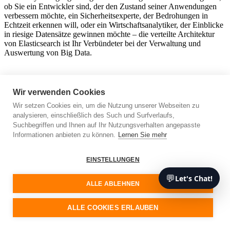
ob Sie ein Entwickler sind, der den Zustand seiner Anwendungen
verbessern möchte, ein Sicherheitsexperte, der Bedrohungen in
Echtzeit erkennen will, oder ein Wirtschaftsanalytiker, der Einblicke
in riesige Datensätze gewinnen möchte – die verteilte Architektur
von Elasticsearch ist Ihr Verbündeter bei der Verwaltung und
Auswertung von Big Data.
Nutzung von Elasticsearch: Nahtlose
Wir verwenden Cookies
Integration mit anderen Tools und
Wir setzen Cookies ein, um die Nutzung unserer Webseiten zu
analysieren, einschließlich des Such und Surfverlaufs,
Sprachunterstützung
Suchbegriffen und Ihnen auf Ihr Nutzungsverhalten angepasste
Informationen anbieten zu können.
Lernen Sie mehr
Wenn Sie tiefer in die Welt von Elasticsearch eintauchen, werden
Sie seine bemerkenswerte Interoperabilität und Sprachunterstützung
zu schätzen wissen. Die Fähigkeit, mit verschiedenen Tools und
EINSTELLUNGEN
Sprachen zu interagieren, ist nicht nur ein Nice-to-have-Feature,
💬
Let's Chat!
sondern verändert die Art und Weise, wie wir Daten analysieren,
ALLE ABLEHNEN
Erkenntnisse gewinnen und Abläufe rationalisieren. Lassen Sie uns
diese beiden herausragenden Funktionen näher betrachten.
ALLE COOKIES ERLAUBEN
Die nahtlose Integration von Elasticsearch mit
anderen Tools