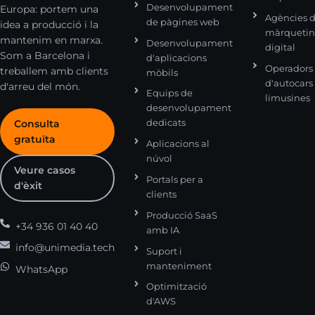
Desenvolupament
Europa: portem una
Agències 
de pàgines web
idea a producció i la
màrqueti
mantenim en marxa.
Desenvolupament
digital
Som a Barcelona i
d'aplicacions
Operadors
treballem amb clients
mòbils
d'autocars 
d'arreu del món.
Equips de
limusines
desenvolupament
dedicats
Consulta
gratuïta
Aplicacions al
núvol
Veure casos
Portals per a
d'èxit
clients
Producció SaaS
+34 936 01 40 40
amb IA
info@unimedia.tech
Suport i
manteniment
WhatsApp
Optimització
d'AWS