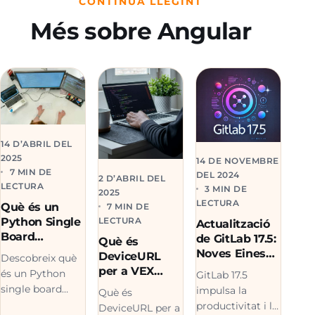
CONTINUA LLEGINT
Més sobre Angular
14 D’ABRIL DEL
2025
14 DE NOVEMBRE
7 MIN DE
DEL 2024
2 D’ABRIL DEL
LECTURA
3 MIN DE
2025
LECTURA
Què és un
7 MIN DE
Python Single
LECTURA
Actualització
Board
de GitLab 17.5:
Què és
Computer?
Noves Eines
DeviceURL
Descobreix què
Descobrint el
per a
per a VEX
és un Python
GitLab 17.5
potencial dels
Desenvolupad
Brain? Un
single board
impulsa la
Què és
sistemes
ors
Node.js Prime
computer i com
productivitat i la
DeviceURL per a
encastats