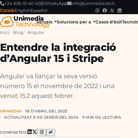
+34 936 01 40 40
WhatsApp
info@unimedia.tech
Català
English
Español
Unimedia
Serveis
Solucions per a
Casos d'èxit
Tecnol
Technology
Inici
Blog
Angular
Entendre la integració
d’Angular 15 i Stripe
Angular va llançar la seva versió
número 15 el novembre de 2022 i una
versió 15.2 aquest febrer.
UNIMEDIA
18 D’ABRIL DEL 2023
ACTUALITZAT 9 DE GENER DEL 2024
9 MIN DE LECTURA
COMPARTEIX