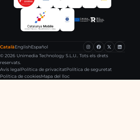
Català
English
Español
© 2026 Unimedia Technology S.L.U.. Tots els drets
reservats.
Avís legal
Política de privacitat
Política de seguretat
Política de cookies
Mapa del lloc