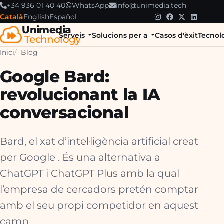
+34 936 01 40 40
WhatsApp
info@unimedia.tech
Català
English
Español
Unimedia
Serveis
Solucions per a
Casos d'èxit
Tecnol
Technology
Inici
Blog
Google Bard:
revolucionant la IA
conversacional
Bard, el xat d’intel·ligència artificial creat
per Google . És una alternativa a
ChatGPT i ChatGPT Plus amb la qual
l’empresa de cercadors pretén comptar
amb el seu propi competidor en aquest
camp.