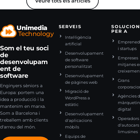
Veure tots els articles
web.
Unimedia
SERVEIS
SOLUCION
PER A
Technology
Intel·ligència
Emprened
artificial
Som el teu soci
i startups
Desenvolupament
de
Empreses
de software
desenvolupam
mitjanes 
personalitzat
ent de
creixemen
software
Desenvolupament
Grans
de pàgines web
Enginyers sèniors a
corporacio
Migració de
Europa: portem una
Agències 
WordPress a
idea a producció i la
màrqueti
estàtic
mantenim en marxa.
digital
Som a Barcelona i
Desenvolupament
Operadors
treballem amb clients
d'aplicacions
d'autocars 
d'arreu del món.
mòbils
limusines
Equips de