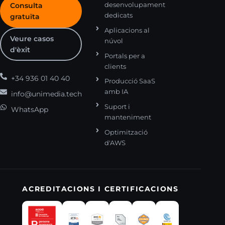
desenvolupament
Consulta
dedicats
gratuïta
Aplicacions al
Veure casos
núvol
d'èxit
Portals per a
clients
+34 936 01 40 40
Producció SaaS
amb IA
info@unimedia.tech
Suport i
WhatsApp
manteniment
Optimització
d'AWS
ACREDITACIONS I CERTIFICACIONS