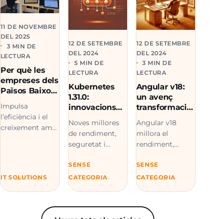
11 DE NOVEMBRE
DEL 2025
12 DE SETEMBRE
12 DE SETEMBRE
3 MIN DE
DEL 2024
DEL 2024
LECTURA
5 MIN DE
3 MIN DE
Per què les
LECTURA
LECTURA
empreses dels
Kubernetes
Angular v18:
Països Baixos
1.31.0:
un avenç
aposten pel
Impulsa
innovacions
transformacio
desenvolupa
clau en
nal en el
l’eficiència i el
ment de
Noves millores
Angular v18
estabilitat,
desenvolupa
creixement amb
software
de rendiment,
millora el
rendiment i
ment web
desenvolupament
nearshore a
seguretat i
rendiment,
seguretat
de software
Espanya
noves funcions
introdueix
nearshore a
SENSE
SENSE
estables de
Signals per a
Espanya i equips
Kubernetes 1.31.0.
estats reactius i
IT SOLUTIONS
CATEGORIA
CATEGORIA
dedicats
Tot el que
Event Replay,
d’Unimedia.
necessites saber.
optimitzant el
desenvolupament