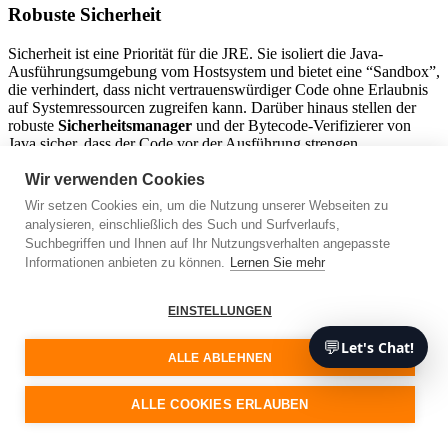
Robuste Sicherheit
Sicherheit ist eine Priorität für die JRE. Sie isoliert die Java-
Ausführungsumgebung vom Hostsystem und bietet eine “Sandbox”,
die verhindert, dass nicht vertrauenswürdiger Code ohne Erlaubnis
auf Systemressourcen zugreifen kann. Darüber hinaus stellen der
robuste
Sicherheitsmanager
und der Bytecode-Verifizierer von
Java sicher, dass der Code vor der Ausführung strengen
Sicherheitskriterien entspricht.
Wir verwenden Cookies
Plattform-Unabhängigkeit
Wir setzen Cookies ein, um die Nutzung unserer Webseiten zu
analysieren, einschließlich des Such und Surfverlaufs,
Einer der wichtigsten Vorteile von JRE ist die Möglichkeit, Java-
Suchbegriffen und Ihnen auf Ihr Nutzungsverhalten angepasste
Programme auf jeder Plattform ohne Änderungen auszuführen.
Informationen anbieten zu können.
Lernen Sie mehr
Diese als “Write Once, Run Anywhere” (WORA) bekannte
Funktion ist möglich, weil die JVM den Java-Bytecode in
Maschinencode übersetzt, der mit dem zugrunde liegenden
EINSTELLUNGEN
Betriebssystem kompatibel ist.
💬
Let's Chat!
ALLE ABLEHNEN
Reichhaltiges Angebot an Bibliotheken
ALLE COOKIES ERLAUBEN
Die reichhaltigen integrierten Bibliotheken von JRE bieten eine
Vielzahl von Funktionalitäten. Von der einfachen Manipulation von
Datenstrukturen bis hin zu komplexen Netzwerkoperationen