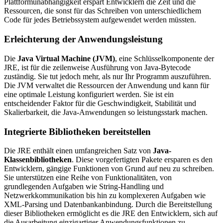
Plattformunabhängigkeit erspart Entwicklern die Zeit und die
Ressourcen, die sonst für das Schreiben von unterschiedlichem
Code für jedes Betriebssystem aufgewendet werden müssten.
Erleichterung der Anwendungsleistung
Die
Java Virtual Machine (JVM)
, eine Schlüsselkomponente der
JRE, ist für die zeilenweise Ausführung von Java-Bytecode
zuständig. Sie tut jedoch mehr, als nur Ihr Programm auszuführen.
Die JVM verwaltet die Ressourcen der Anwendung und kann für
eine optimale Leistung konfiguriert werden. Sie ist ein
entscheidender Faktor für die Geschwindigkeit, Stabilität und
Skalierbarkeit, die Java-Anwendungen so leistungsstark machen.
Integrierte Bibliotheken bereitstellen
Die JRE enthält einen umfangreichen Satz von
Java-
Klassenbibliotheken
. Diese vorgefertigten Pakete ersparen es den
Entwicklern, gängige Funktionen von Grund auf neu zu schreiben.
Sie unterstützen eine Reihe von Funktionalitäten, von
grundlegenden Aufgaben wie String-Handling und
Netzwerkkommunikation bis hin zu komplexeren Aufgaben wie
XML-Parsing und Datenbankanbindung. Durch die Bereitstellung
dieser Bibliotheken ermöglicht es die JRE den Entwicklern, sich auf
die Ausarbeitung einzigartiger Anwendungsfunktionen zu