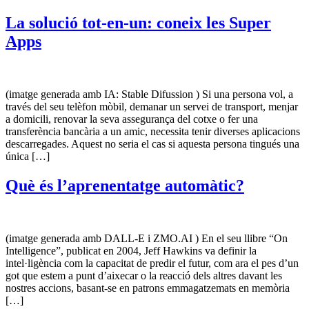
La solució tot-en-un: coneix les Super
Apps
(imatge generada amb IA: Stable Difussion ) Si una persona vol, a
través del seu telèfon mòbil, demanar un servei de transport, menjar
a domicili, renovar la seva assegurança del cotxe o fer una
transferència bancària a un amic, necessita tenir diverses aplicacions
descarregades. Aquest no seria el cas si aquesta persona tingués una
única […]
Què és l’aprenentatge automàtic?
(imatge generada amb DALL-E i ZMO.AI ) En el seu llibre “On
Intelligence”, publicat en 2004, Jeff Hawkins va definir la
intel·ligència com la capacitat de predir el futur, com ara el pes d’un
got que estem a punt d’aixecar o la reacció dels altres davant les
nostres accions, basant-se en patrons emmagatzemats en memòria
[…]