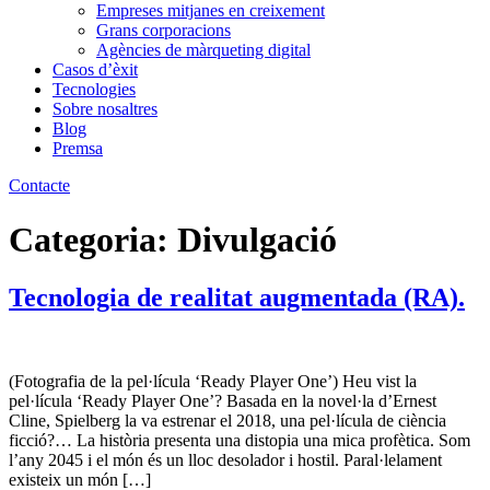
Empreses mitjanes en creixement
Grans corporacions
Agències de màrqueting digital
Casos d’èxit
Tecnologies
Sobre nosaltres
Blog
Premsa
Contacte
Categoria:
Divulgació
Tecnologia de realitat augmentada (RA).
(Fotografia de la pel·lícula ‘Ready Player One’) Heu vist la
pel·lícula ‘Ready Player One’? Basada en la novel·la d’Ernest
Cline, Spielberg la va estrenar el 2018, una pel·lícula de ciència
ficció?… La història presenta una distopia una mica profètica. Som
l’any 2045 i el món és un lloc desolador i hostil. Paral·lelament
existeix un món […]