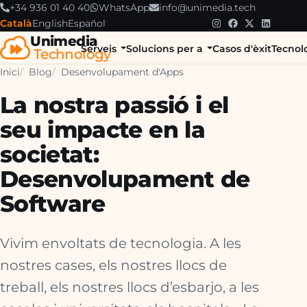
+34 936 01 40 40
WhatsApp
info@unimedia.tech
Català
English
Español
Unimedia
Serveis
Solucions per a
Casos d'èxit
Tecnol
Technology
Inici
Blog
Desenvolupament d'Apps
La nostra passió i el
seu impacte en la
societat:
Desenvolupament de
Software
Vivim envoltats de tecnologia. A les
nostres cases, els nostres llocs de
treball, els nostres llocs d’esbarjo, a les