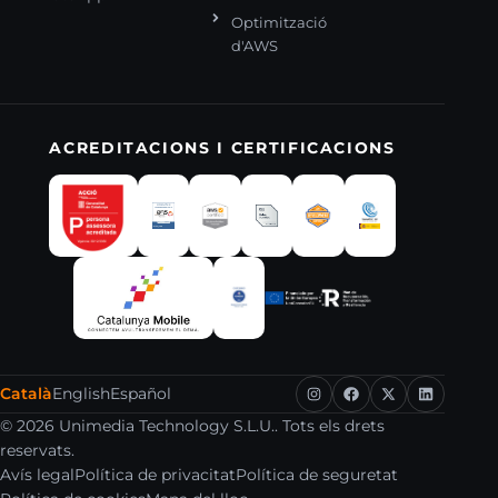
Optimització
d'AWS
ACREDITACIONS I CERTIFICACIONS
Català
English
Español
© 2026 Unimedia Technology S.L.U.. Tots els drets
reservats.
Avís legal
Política de privacitat
Política de seguretat