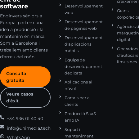
creixemen
software
Desenvolupament
Grans
web
Enginyers sèniors a
corporacio
Desenvolupament
Europa: portem una
Agències 
de pàgines web
idea a producció i la
màrqueti
mantenim en marxa.
Desenvolupament
digital
Som a Barcelona i
d'aplicacions
Operadors
treballem amb clients
mòbils
d'autocars 
d'arreu del món.
Equips de
limusines
desenvolupament
dedicats
Consulta
gratuïta
Aplicacions al
núvol
Veure casos
Portals per a
d'èxit
clients
Producció SaaS
+34 936 01 40 40
amb IA
info@unimedia.tech
Suport i
manteniment
WhatsApp